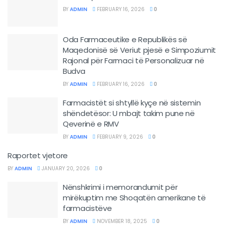
BY
ADMIN
FEBRUARY 16, 2026
0
Oda Farmaceutike e Republikës së
Maqedonisë së Veriut pjesë e Simpoziumit
Rajonal për Farmaci të Personalizuar në
Budva
BY
ADMIN
FEBRUARY 16, 2026
0
Farmacistët si shtyllë kyçe në sistemin
shëndetësor: U mbajt takim pune në
Qeverinë e RMV
BY
ADMIN
FEBRUARY 9, 2026
0
Raportet vjetore
BY
ADMIN
JANUARY 20, 2026
0
Nënshkrimi i memorandumit për
mirëkuptim me Shoqatën amerikane të
farmacistëve
BY
ADMIN
NOVEMBER 18, 2025
0