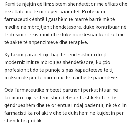
Kemi të njëjtin qëllim: sistem shëndetësor më efikas dhe
rezultate më të mira për pacientët. Profesioni
farmaceutik është i gatshëm të marrë barrë më të
madhe në mbrojtjen shëndetësore, duke kontribuar në
lehtësimin e sistemit dhe duke mundësuar kontroll më
të saktë të shpenzimeve dhe terapive.
Ky takim paraqet një hap të rëndësishëm drejt
modernizimit të mbrojtjes shëndetësore, ku çdo
profesionist do të punojë sipas kapaciteteve të tij
maksimale për të mirën më të madhe të pacientëve.
Oda Farmaceutike mbetet partner i përkushtuar në
krijimin e një sistemi shëndetësor bashkëkohor, të
qëndrueshëm dhe të orientuar ndaj pacientit, në të cilin
farmacisti ka rol aktiv dhe të dukshëm në kujdesin për
shëndetin publik.