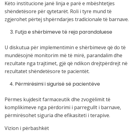
Këto institucione janë linja e parë e mbështetjes
shëndetësore për qytetarët. Roli i tyre mund të
zgjerohet përtej shpërndarjes tradicionale të barnave.
Futja e shërbimeve të reja parandaluese
U diskutua për implementimin e shërbimeve që do të
mundësojnë monitorim më të mirë, parandalim dhe
rezultate nga trajtimet, gjë që ndikon drejtpërdrejt në
rezultatet shëndetësore te pacientët.
Përmirësimi i sigurisë së pacientëve
Përmes kujdesit farmaceutik dhe zvogëlimit të
komplikimeve nga përdorimi i parregullt i barnave,
përmirësohet siguria dhe efikasiteti i terapive.
Vizion i përbashkët