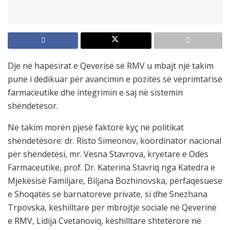
Dje në hapësirat e Qeverisë së RMV u mbajt një takim
pune i dedikuar për avancimin e pozitës së veprimtarisë
farmaceutike dhe integrimin e saj në sistemin
shëndetësor.
Në takim morën pjesë faktorë kyç në politikat
shëndetësore: dr. Risto Simeonov, koordinator nacional
për shëndetësi, mr. Vesna Stavrova, kryetare e Odës
Farmaceutike, prof. Dr. Katerina Stavriq nga Katedra e
Mjekësisë Familjare, Biljana Bozhinovska, përfaqësuese
e Shoqatës së barnatoreve private, si dhe Snezhana
Trpovska, këshilltare për mbrojtje sociale në Qeverinë
e RMV, Lidija Cvetanoviq, këshilltare shtetërore në