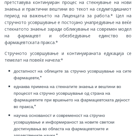
претставува континуиран процес на стекнување на нови
знаења и практични вештини во текот на седумгодишниот
период на важењето на Лиценцата за работа.* Цел на
стручното усовршување е постојано унапредување на веќе
стекнатото знаење заради обликување на современ модел
на фармацевт и обезбедување единство во
фармацевтската пракса.*
Стручното усовршување и континуираната едукација се
темелат на повеќе начела:*
достапност на облиците за стручно усовршување на сите
фармацевти,*
еднаква примена на стекнатите знаења и вештини во
процесот на стручно усовршување од страна на
фармацевтите при вршењето на фармацевтската дејност
во пракса,*
научна основаност и современост на стручно
усовршување и информираност за новите светски
достигнувања во областа на фармацевтските и
здравствените науки,*