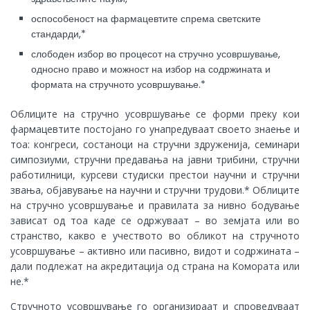
оспособеност на фармацевтите спрема светските
стандарди,*
слободен избор во процесот на стручно усовршување,
односно право и можност на избор на содржината и
формата на стручното усовршување.*
Облиците на стручно усовршување се форми преку кои
фармацевтите постојано го унапредуваат своето знаење и
тоа: конгреси, состаноци на стручни здруженија, семинари
симпозиуми, стручни предавања на јавни трибини, стручни
работилници, курсеви студиски престои научни и стручни
звања, објавување на научни и стручни трудови.* Облиците
на стручно усовршување и правилата за нивно бодување
зависат од тоа каде се одржуваат – во земјата или во
странство, какво е учеството во обликот на стручното
усовршување – активно или пасивно, видот и содржината –
дали подлежат на акредитација од страна на Комората или
не.*
Стручното усовршување го организираат и спроведуваат