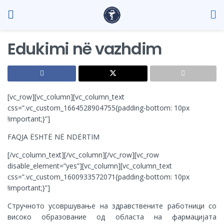
Edukimi në vazhdim
[vc_row][vc_column][vc_column_text
css=”.vc_custom_1664528904755{padding-bottom: 10px
!important;}”]
FAQJA ËSHTË NË NDËRTIM
[/vc_column_text][/vc_column][/vc_row][vc_row
disable_element=”yes”][vc_column][vc_column_text
css=”.vc_custom_1600933572071{padding-bottom: 10px
!important;}”]
Стручното усовршување на здравствените работници со
високо образование од областа на фармацијата