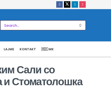
LAJME
KONTAKT
🇲🇰 MK
ким Сали со
а и Стоматолошка