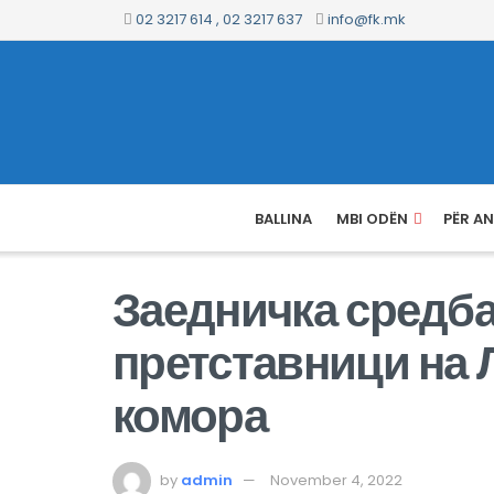
02 3217 614 , 02 3217 637
info@fk.mk
BALLINA
MBI ODËN
PËR A
Заедничка средба
претставници на 
комора
by
admin
November 4, 2022