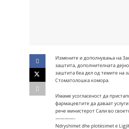
Измените и дополнувања на За
заштита, дополнителната дејно
заштита беа дел од темите на 
Стоматолошка комора.
Имаме усогласеност да пристап
фармацевтите да даваат услуги 
рече министерот Сали во своет
————-
Ndryshimet dhe plotësimet e Ligji