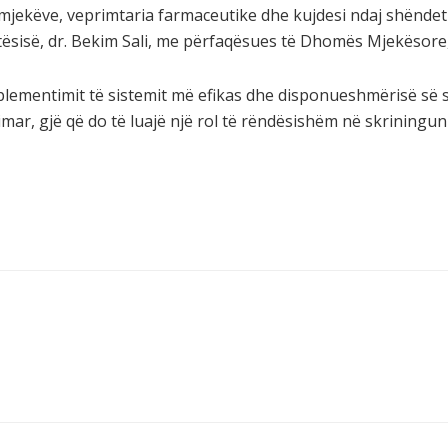
jekëve, veprimtaria farmaceutike dhe kujdesi ndaj shëndetit
tësisë, dr. Bekim Sali, me përfaqësues të Dhomës Mjekësore
plementimit të sistemit më efikas dhe disponueshmërisë së s
mar, gjë që do të luajë një rol të rëndësishëm në skriningun e