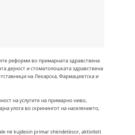
ните реформи во примарната здравствена
ата дејност и стоматолошката здравствена
ретставници на Лекарска, Фармацевтска и
ност на услугите на примарно ниво,
ајна улога во скринингот на населението,
e në kujdesin primar shëndetësor, aktiviteti