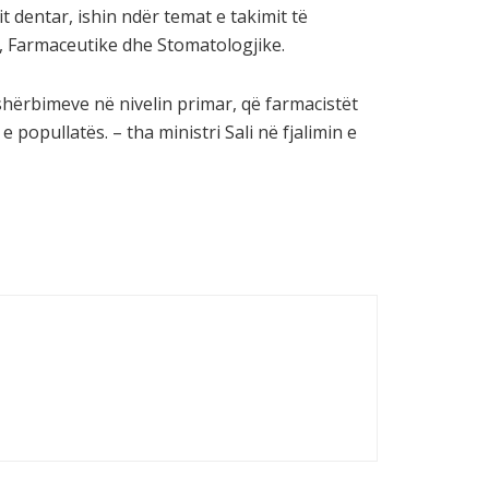
 dentar, ishin ndër temat e takimit të
, Farmaceutike dhe Stomatologjike.
hërbimeve në nivelin primar, që farmacistët
 popullatës. – tha ministri Sali në fjalimin e