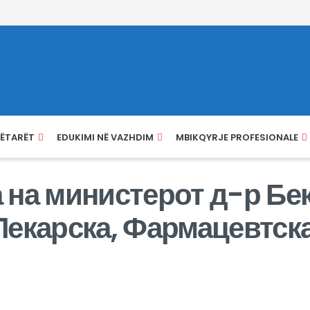
NËTARËT
EDUKIMI NË VAZHDIM
MBIKQYRJE PROFESIONALE
 на министерот д-р Бе
Лекарска, Фармацевтск