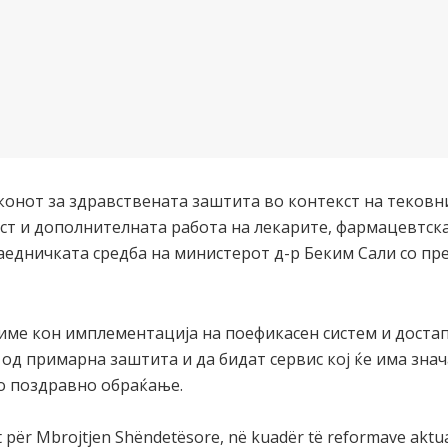
конот за здравствената заштита во контекст на теков
ст и дополнителната работа на лекарите, фармацевтск
заедничката средба на министерот д-р Беким Сали со п
име кон имплементација на поефикасен систем и достап
од примарна заштита и да бидат сервис кој ќе има знач
о поздравно обраќање.
t për Mbrojtjen Shëndetësore, në kuadër të reformave aktual