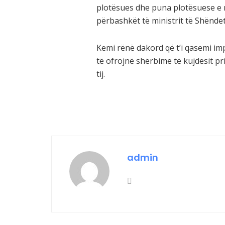
plotësues dhe puna plotësuese e m
përbashkët të ministrit të Shënde
Kemi rënë dakord që t’i qasemi im
të ofrojnë shërbime të kujdesit pri
tij.
admin