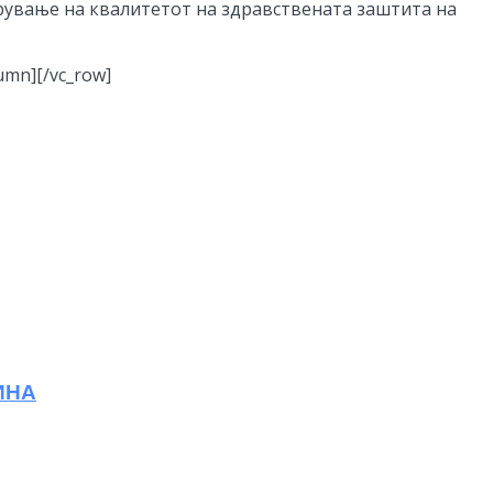
рување на квалитетот на здравствената заштита на
lumn][/vc_row]
ИНА