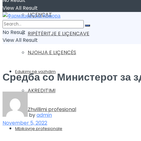
No Result
View All Result
LIÇENCAT
No Result
RIPËTËRITJE E LIÇENCAVE
View All Result
NJOHJA E LIÇENCËS
Edukimi në vazhdim
Средба со Министерот за зд
AKREDITIMI
Zhvillimi profesional
by
admin
November 5, 2022
Mbikqyrje profesionale