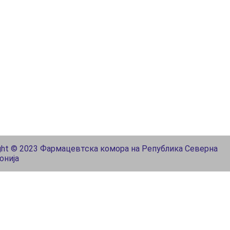
ght © 2023 Фармацевтска комора на Република Северна
онија