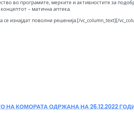
ество во програмите, мерките и активностите за подоб
а концептот – матична аптека.
а се изнајдат поволни решенија.
[/vc_column_text][/vc_co
 НА КОМОРАТА ОДРЖАНА НА 26.12.2022 ГОД