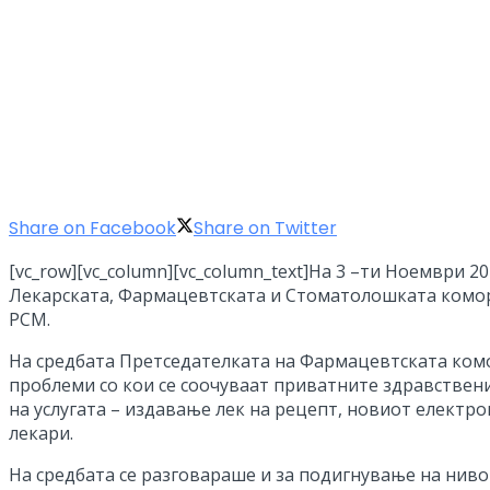
Share on Facebook
Share on Twitter
[vc_row][vc_column][vc_column_text]
На 3 –ти Ноември 20
Лекарската, Фармацевтската и Стоматолошката комора
РСМ.
На средбата Претседателката на Фармацевтската комо
проблеми со кои се соочуваат приватните здравствени
на услугата – издавање лек на рецепт, новиот електр
лекари.
На средбата се разговараше и за подигнување на ниво