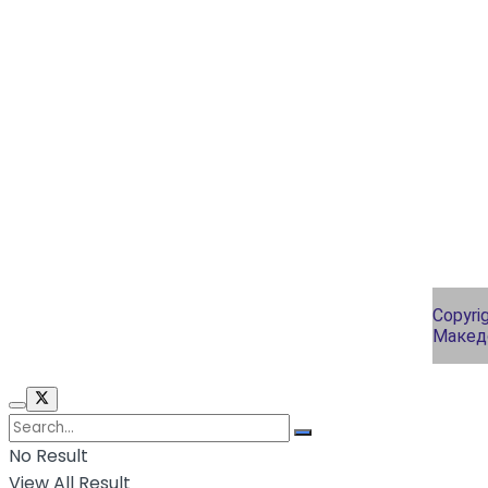
Copyri
Макед
No Result
View All Result