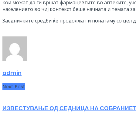
кои можат да ги вршат фармацевтите во аптеките, уч
населението во чиј контекст беше начната и темата з
Заедничките средби ќе продолжат и понатаму со цел д
admin
Next Post
ИЗВЕСТУВАЊЕ ОД СЕДНИЦА НА СОБРАНИЕТО