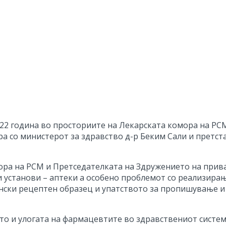
22 година во просториите на Лекарската комора на РС
 со министерот за здравство д-р Беким Сали и претст
ра на РСМ и Претседателката на Здружението на прива
 установи – аптеки а особено проблемот со реализирањ
онски рецептен образец и упатството за пропишување и 
то и улогата на фармацевтите во здравствениот систем 