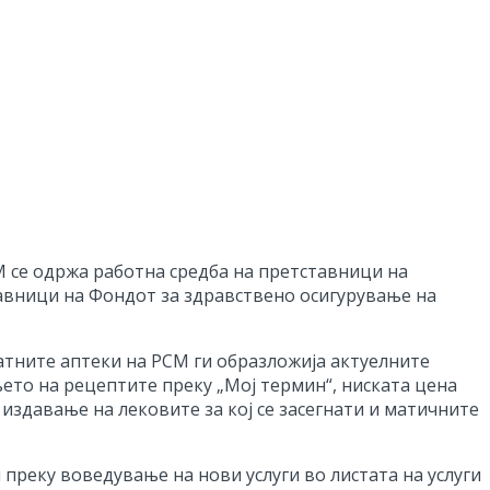
М се одржа работна средба на претставници на
авници на Фондот за здравствено осигурување на
тните аптеки на РСМ ги образложија актуелните
ето на рецептите преку „Мој термин“, ниската цена
издавање на лековите за кој се засегнати и матичните
преку воведување на нови услуги во листата на услуги