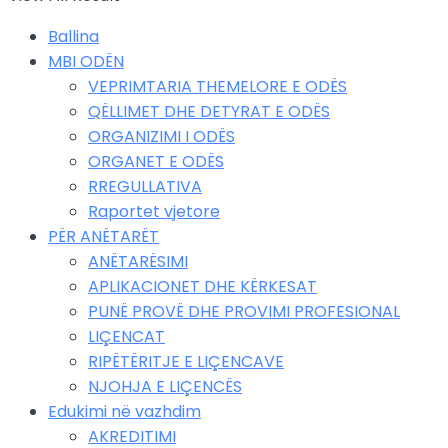
Ballina
MBI ODËN
VEPRIMTARIA THEMELORE E ODËS
QËLLIMET DHE DETYRAT E ODËS
ORGANIZIMI I ODËS
ORGANET E ODËS
RREGULLATIVA
Raportet vjetore
PËR ANËTARËT
ANËTARËSIMI
APLIKACIONET DHE KËRKESAT
PUNË PROVË DHE PROVIMI PROFESIONAL
LIÇENCAT
RIPËTËRITJE E LIÇENCAVE
NJOHJA E LIÇENCËS
Edukimi në vazhdim
AKREDITIMI