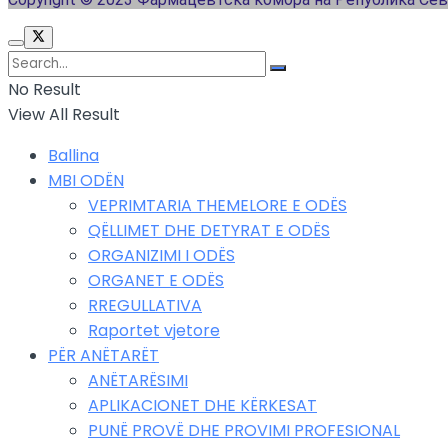
No Result
View All Result
Ballina
MBI ODËN
VEPRIMTARIA THEMELORE E ODËS
QËLLIMET DHE DETYRAT E ODËS
ORGANIZIMI I ODËS
ORGANET E ODËS
RREGULLATIVA
Raportet vjetore
PËR ANËTARËT
ANËTARËSIMI
APLIKACIONET DHE KËRKESAT
PUNË PROVË DHE PROVIMI PROFESIONAL