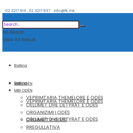
02 3217 614 , 02 3217 637
info@fk.mk
No Result
View All Result
Ballina
Ballina
MBI ODËN
MBI ODËN
VEPRIMTARIA THEMELORE E ODËS
VEPRIMTARIA THEMELORE E ODËS
QËLLIMET DHE DETYRAT E ODËS
ORGANIZIMI I ODËS
QËLLIMET DHE DETYRAT E ODËS
ORGANET E ODËS
RREGULLATIVA