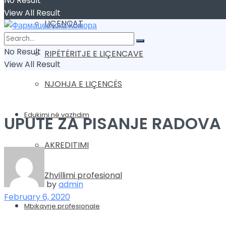
No Result
View All Result
LIÇENCAT
No Result
RIPËTËRITJE E LIÇENCAVE
View All Result
NJOHJA E LIÇENCËS
Edukimi në vazhdim
UPUTE ZA PISANJE RADOVA
AKREDITIMI
Zhvillimi profesional
by
admin
February 6, 2020
Mbikqyrje profesionale