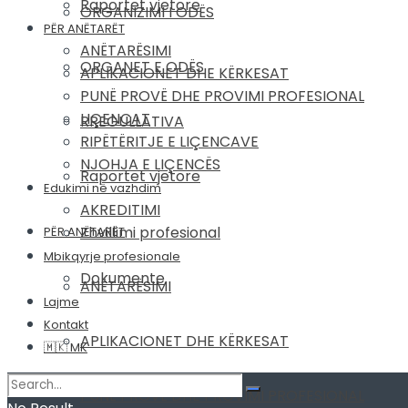
Raportet vjetore
ORGANIZIMI I ODËS
PËR ANËTARËT
ANËTARËSIMI
ORGANET E ODËS
APLIKACIONET DHE KËRKESAT
PUNË PROVË DHE PROVIMI PROFESIONAL
LIÇENCAT
RREGULLATIVA
RIPËTËRITJE E LIÇENCAVE
NJOHJA E LIÇENCËS
Raportet vjetore
Edukimi në vazhdim
AKREDITIMI
Zhvillimi profesional
PËR ANËTARËT
Mbikqyrje profesionale
Dokumente
ANËTARËSIMI
Lajme
Kontakt
APLIKACIONET DHE KËRKESAT
🇲🇰 MK
PUNË PROVË DHE PROVIMI PROFESIONAL