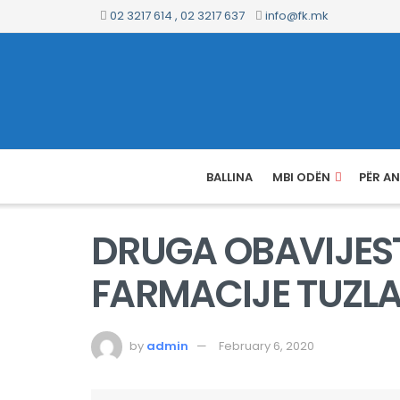
02 3217 614 , 02 3217 637
info@fk.mk
BALLINA
MBI ODËN
PËR A
DRUGA OBAVIJES
FARMACIJE TUZL
by
admin
February 6, 2020