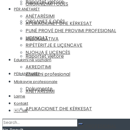
Raportet vjetore
ORGANIZIMI I ODËS
PËR ANËTARËT
ANËTARËSIMI
ORGANET E ODËS
APLIKACIONET DHE KËRKESAT
PUNË PROVË DHE PROVIMI PROFESIONAL
LIÇENCAT
RREGULLATIVA
RIPËTËRITJE E LIÇENCAVE
NJOHJA E LIÇENCËS
Raportet vjetore
Edukimi në vazhdim
AKREDITIMI
Zhvillimi profesional
PËR ANËTARËT
Mbikqyrje profesionale
Dokumente
ANËTARËSIMI
Lajme
Kontakt
APLIKACIONET DHE KËRKESAT
🇲🇰 MK
PUNË PROVË DHE PROVIMI PROFESIONAL