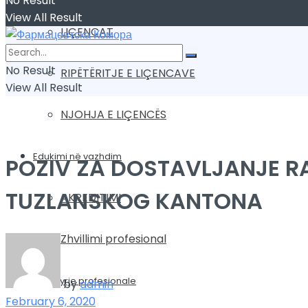
No Result
View All Result
LIÇENCAT
No Result
RIPËTËRITJE E LIÇENCAVE
View All Result
NJOHJA E LIÇENCËS
Edukimi në vazhdim
POZIV ZA DOSTAVLJANJE R
TUZLANSKOG KANTONA
AKREDITIMI
Zhvillimi profesional
Mbikqyrje profesionale
by
admin
February 6, 2020