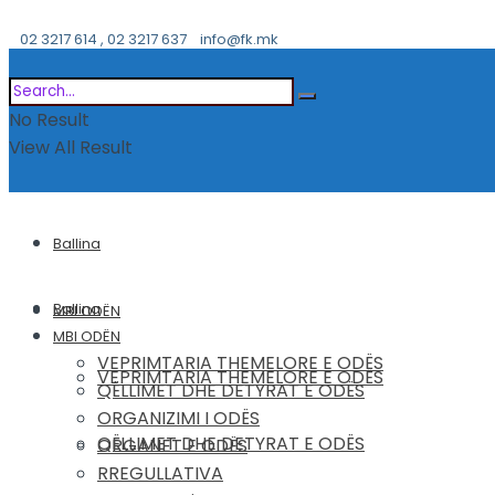
02 3217 614 , 02 3217 637
info@fk.mk
No Result
View All Result
Ballina
Ballina
MBI ODËN
MBI ODËN
VEPRIMTARIA THEMELORE E ODËS
VEPRIMTARIA THEMELORE E ODËS
QËLLIMET DHE DETYRAT E ODËS
ORGANIZIMI I ODËS
QËLLIMET DHE DETYRAT E ODËS
ORGANET E ODËS
RREGULLATIVA