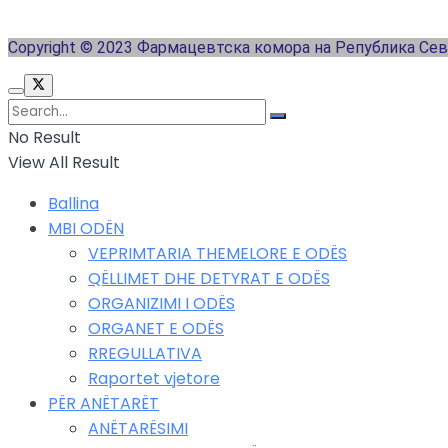
Copyright © 2023 Фармацевтска комора на Република Се
No Result
View All Result
Ballina
MBI ODËN
VEPRIMTARIA THEMELORE E ODËS
QËLLIMET DHE DETYRAT E ODËS
ORGANIZIMI I ODËS
ORGANET E ODËS
RREGULLATIVA
Raportet vjetore
PËR ANËTARËT
ANËTARËSIMI