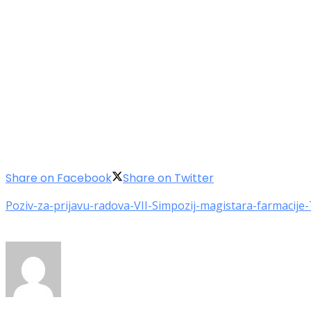
Share on Facebook
Share on Twitter
Poziv-za-prijavu-radova-VII-Simpozij-magistara-farmacije