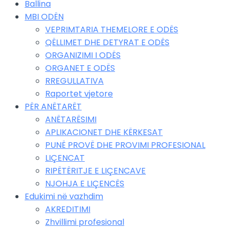
Ballina
MBI ODËN
VEPRIMTARIA THEMELORE E ODËS
QËLLIMET DHE DETYRAT E ODËS
ORGANIZIMI I ODËS
ORGANET E ODËS
RREGULLATIVA
Raportet vjetore
PËR ANËTARËT
ANËTARËSIMI
APLIKACIONET DHE KËRKESAT
PUNË PROVË DHE PROVIMI PROFESIONAL
LIÇENCAT
RIPËTËRITJE E LIÇENCAVE
NJOHJA E LIÇENCËS
Edukimi në vazhdim
AKREDITIMI
Zhvillimi profesional