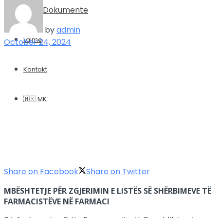
Dokumente
by
admin
Lajme
October 24, 2024
Kontakt
🇲🇰 MK
Share on Facebook
Share on Twitter
MBËSHTETJE PËR ZGJERIMIN E LISTËS SË SHËRBIMEVE TË
FARMACISTËVE NË FARMACI