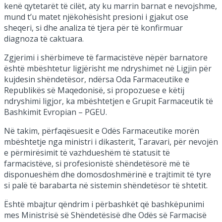
kenë qytetarët të cilët, aty ku marrin barnat e nevojshme,
mund t’u matet njëkohësisht presioni i gjakut ose
sheqeri, si dhe analiza të tjera për të konfirmuar
diagnoza të caktuara.
Zgjerimi i shërbimeve të farmacistëve nëpër barnatore
është mbështetur ligjërisht me ndryshimet në Ligjin për
kujdesin shëndetësor, ndërsa Oda Farmaceutike e
Republikës së Maqedonisë, si propozuese e këtij
ndryshimi ligjor, ka mbështetjen e Grupit Farmaceutik të
Bashkimit Evropian – PGEU.
Në takim, përfaqësuesit e Odës Farmaceutike morën
mbështetje nga ministri i dikasterit, Taravari, për nevojën
e përmirësimit të vazhdueshëm të statusit të
farmacistëve, si profesionistë shëndetësorë më të
disponueshëm dhe domosdoshmërinë e trajtimit të tyre
si palë të barabarta në sistemin shëndetësor të shtetit.
Është mbajtur qëndrim i përbashkët që bashkëpunimi
mes Ministrisë së Shëndetësisë dhe Odës së Farmacisë