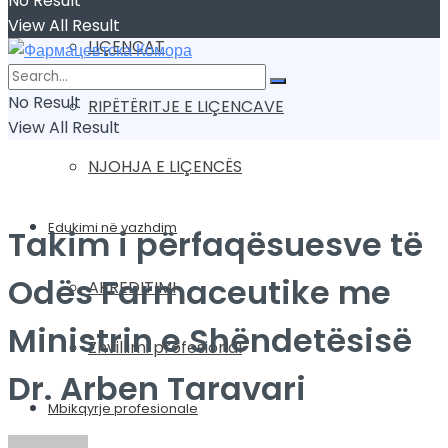
No Result
View All Result
LIÇENCAT
No Result
RIPËTËRITJE E LIÇENCAVE
View All Result
NJOHJA E LIÇENCËS
Edukimi në vazhdim
Takim i përfaqësuesve të
Odës Farmaceutike me
AKREDITIMI
Ministrin e Shëndetësisë
Zhvillimi profesional
Dr. Arben Taravari
Mbikqyrje profesionale