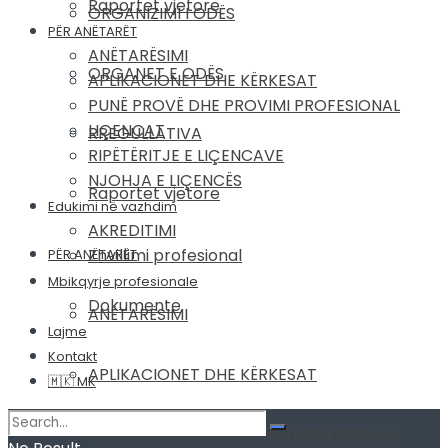
Raportet vjetore
ORGANIZIMI I ODËS
PËR ANËTARËT
ANËTARËSIMI
ORGANET E ODËS
APLIKACIONET DHE KËRKESAT
PUNË PROVË DHE PROVIMI PROFESIONAL
LIÇENCAT
RREGULLATIVA
RIPËTËRITJE E LIÇENCAVE
NJOHJA E LIÇENCËS
Raportet vjetore
Edukimi në vazhdim
AKREDITIMI
Zhvillimi profesional
PËR ANËTARËT
Mbikqyrje profesionale
Dokumente
ANËTARËSIMI
Lajme
Kontakt
APLIKACIONET DHE KËRKESAT
🇲🇰 MK
PUNË PROVË DHE PROVIMI PROFESIONAL