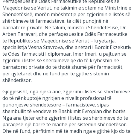
Përfaqësuesit e Odës Farmaceutike të Republikës së
Maqedonisë së Veriut, në takimin e sotëm në Ministrinë e
Shëndetësisë, morën mbështetje për zgjerimin e listës së
shërbimeve të farmacistëve, të cilët punojnë në
barnatore private. Në takim, ministri i Shëndetësisë, Dr.
Arben Taravari, dhe përfaqësuesit e Odës Farmaceutike
të Republikës së Maqedonisë së Veriut – kryetarja,
specialistja Vesna Stavrova, dhe anëtari i Bordit Ekzekutiv
të Odës, farmacisti I diplomuar. Imer Imeri, u pajtuan se
zgjerimi i listës së shërbimeve që do të kryheshin në
barnatoret private do të thotë shumë për farmacistët,
për qytetarët dhe në fund për të gjithë sistemin
shëndetësor.
Gjegjësisht, nga njëra anë, zgjerimi i listës së shërbimeve
do të nënkuptojë ngritjen e nivelit profesional të
punonjësve shëndetësorë – farmacistëve, sipas
shembullit të vendeve të Bashkimit Evropian dhe botës.
Nga ana tjetër edhe zgjerimi i listës së shërbimeve do të
paraqesë një barrë të madhe për sistemin shëndetësor.
Dhe në fund, përfitimin më të madh nga e gjithë kjo do ta