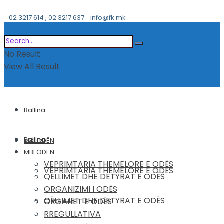
02 3217 614 , 02 3217 637
info@fk.mk
No Result
View All Result
Ballina
Ballina
MBI ODËN
MBI ODËN
VEPRIMTARIA THEMELORE E ODËS
VEPRIMTARIA THEMELORE E ODËS
QËLLIMET DHE DETYRAT E ODËS
ORGANIZIMI I ODËS
QËLLIMET DHE DETYRAT E ODËS
ORGANET E ODËS
RREGULLATIVA