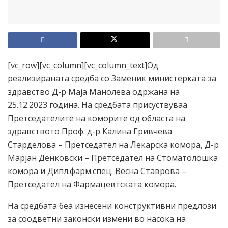
[vc_row][vc_column][vc_column_text]Од
реализираната средба со Заменик министерката за
здравство Д-р Маја Манолева одржана на
25.12.2023 година. На средбата присуствуваа
Претседателите на коморите од областа на
здравството Проф. д-р Калина Гривчева
Старделова – Претседател на Лекарска комора, Д-р
Марјан Денковски – Претседател на Стоматолошка
комора и Дипл.фарм.спец. Весна Ставрова –
Претседател на Фармацевтската комора.
На средбата беа изнесени конструктивни предлози
за соодветни законски измени во насока на