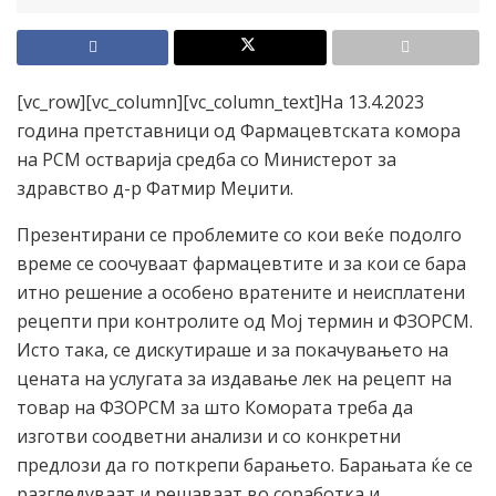
[vc_row][vc_column][vc_column_text]На 13.4.2023
година претставници од Фармацевтската комора
на РСМ остварија средба со Министерот за
здравство д-р Фатмир Меџити.
Презентирани се проблемите со кои веќе подолго
време се соочуваат фармацевтите и за кои се бара
итно решение а особено вратените и неисплатени
рецепти при контролите од Мој термин и ФЗОРСМ.
Исто така, се дискутираше и за покачувањето на
цената на услугата за издавање лек на рецепт на
товар на ФЗОРСМ за што Комората треба да
изготви соодветни анализи и со конкретни
предлози да го поткрепи барањето. Барањата ќе се
разгледуваат и решаваат во соработка и