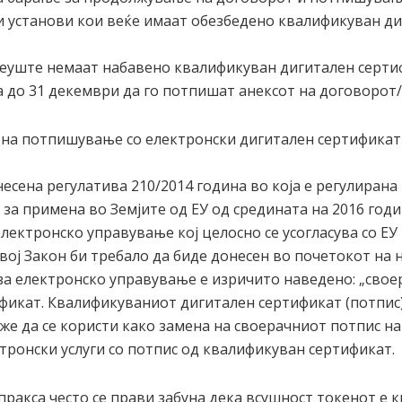
и установи кои веќе имаат обезбедено квалификуван ди
сеуште немаат набавено квалификуван дигитален сертифи
а до 31 декември да го потпишат анексот на договорот
на потпишување со електронски дигитален сертификат 
несена регулатива 210/2014 година во која е регулиран
за примена во Земјите од ЕУ од средината на 2016 годи
лектронско управување кој целосно се усогласува со ЕУ
ој Закон би требало да биде донесен во почетокот на н
 за електронско управување е изричито наведено: „свое
фикат. Квалификуваниот дигитален сертификат (потпис
же да се користи како замена на своерачниот потпис на
ронски услуги со потпис од квалификуван сертификат.
 пракса често се прави забуна дека всушност токенот е