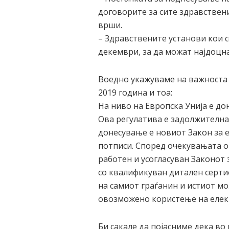
договорите за сите здравствен
врши.
– Здравствените установи кои 
декември, за да можат најдоцн
Воедно укажуваме на важноста 
2019 година и тоа:
На ниво на Европска Унија е до
Ова регулатива е задолжителна 
донесување е новиот Закон за е
потписи. Според очекувањата ов
работен и усогласуван Законот
со квалификуван дитален серти
на самиот граѓанин и истиот мо
овозможено користење на елект
Би сакале да појасниме дека во