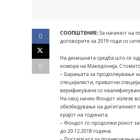
СООПШТЕНИЕ:
За начинот на п
договорите за 2019 годи со сит
На денешната средба што се од
комора на Македонија, Стомат
– Барањата за продолжување на
специјалисти, приватни специј
верификувани со квалификуван 
На овој начин Фондот излезе в
обезбедување на дигиталниот к
крајот на годината.
– Фондот го продолжи рокот за
до 20.12.2018 година.
– Постапката за поднесување н