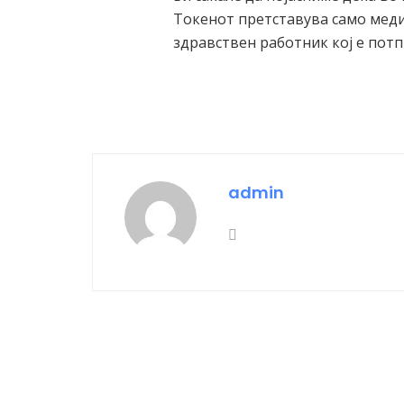
Токенот претставува само меди
здравствен работник кој е пот
admin