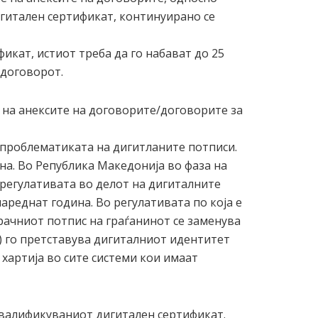
гитален сертификат, континуирано се
кат, истиот треба да го набават до 25
/договорот.
на анексите на договорите/договорите за
а проблематиката на дигитланите потписи.
на. Во Република Македонија во фаза на
 регулативата во делот на дигиталните
ареднат година. Во регулативата по која е
рачниот потпис на граѓанинот се заменува
) го претставува дигиталниот идентитет
 хартија во сите системи кои имаат
 квалификуваниот дигитален сертификат.