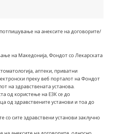
 потпишување на анексите на договорите/
вање на Македонија, Фондот со Лекарската
томатологија, аптеки, приватни
лектронски преку веб порталот на Фондот
от на здравствената установа.
та од користење на ЕЗК се до
ца од здравствените установи и тоа до
е со сите здравствени установи заклучно
 на анексите на договорите, односно