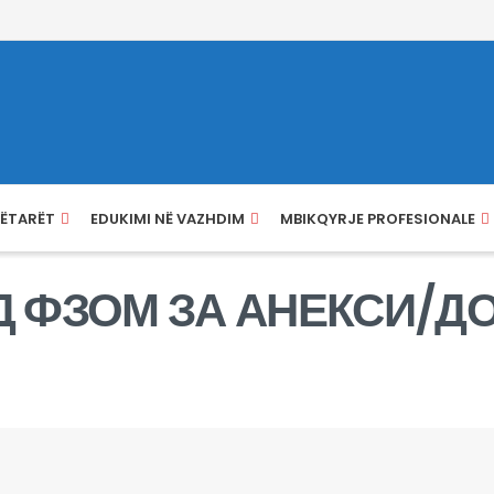
NËTARËT
EDUKIMI NË VAZHDIM
MBIKQYRJE PROFESIONALE
 ФЗОМ ЗА АНЕКСИ/ДО