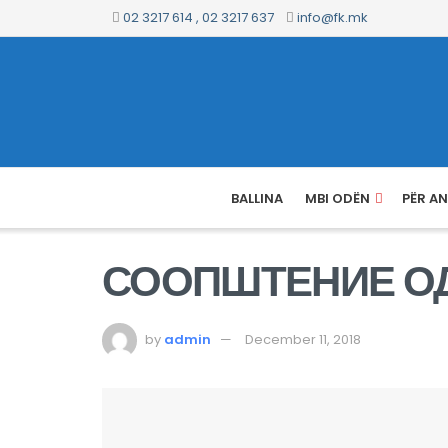
02 3217 614 , 02 3217 637
info@fk.mk
BALLINA
MBI ODËN
PËR A
СООПШТЕНИЕ ОД
by
admin
December 11, 2018