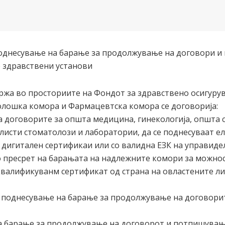
однесување на барање за продолжување на договори и
е здравствени установи
ржа во просториите на Фондот за здравствено осигуру
олошка комора и Фармацевтска комора се договорија:
 договорите за општа медицина, гинекологија, општа с
алисти стоматолози и лаборатории, да се поднесуваат е
дигитален сертификаи или со валидна ЕЗК на управидел
о пресрет на барањата на надлежните комори за можнос
валификуванм сертификат од страна на овластените ли
 поднесување на барање за продолжување на договорит
а барање за продолжување на договорот и потпишување