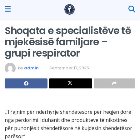
Shoqata e specialistëve të
mjekësisë familjare –
grupi respirator
by
admin
September 17, 2025
„Trajnim për ndërhyrje shëndetësore për heqjen dorë
nga përdorimi i duhanit dhe produkteve të nikotinës
për punonjësit shëndetësorë në kujdesin shëndetësor
parësor“