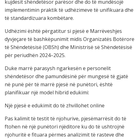
kujdesit shëndetësor parësor dhe do të mundësojë
implementimin praktik të udhëzimeve të unifikuara dhe
të standardizuara kombëtare.
Udhëzimi është përgatitur si pjesë e Marrëveshjes
dyvjeçare të bashkëpunimit midis Organizatës Botërore
të Shëndetësisë (OBSh) dhe Ministrisë së Shëndetësisë
për periudhën 2024–2025.
Duke marrë parasysh ngarkesën e personelit
shëndetësor dhe pamundësinë për mungesë të gjatë
në punë për të marrë pjesë në punëtori, është
planifikuar një model hibrid edukimi:
Një pjesë e edukimit do të zhvillohet online
Pas kalimit të testit të njohurive, pjesëmarrësit do të
ftohen në një punëtori njëditore ku do të ushtrojnë
njohuritë e fituara përmes analizimit të rasteve dhe