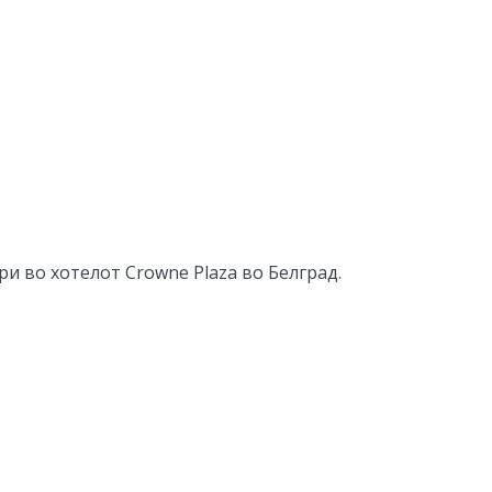
и во хотелот Crowne Plaza во Белград.