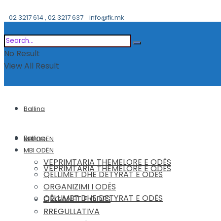
02 3217 614 , 02 3217 637
info@fk.mk
No Result
View All Result
Ballina
Ballina
MBI ODËN
MBI ODËN
VEPRIMTARIA THEMELORE E ODËS
VEPRIMTARIA THEMELORE E ODËS
QËLLIMET DHE DETYRAT E ODËS
ORGANIZIMI I ODËS
QËLLIMET DHE DETYRAT E ODËS
ORGANET E ODËS
RREGULLATIVA