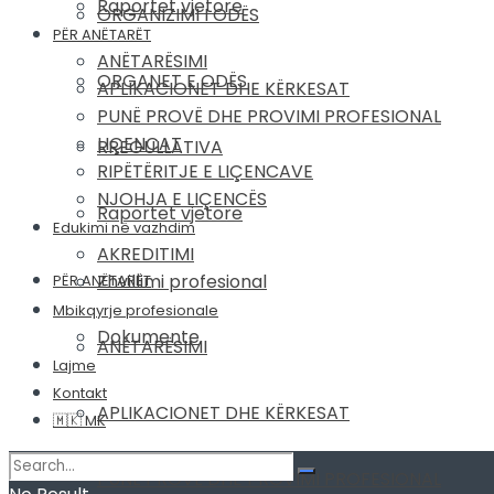
Raportet vjetore
ORGANIZIMI I ODËS
PËR ANËTARËT
ANËTARËSIMI
ORGANET E ODËS
APLIKACIONET DHE KËRKESAT
PUNË PROVË DHE PROVIMI PROFESIONAL
LIÇENCAT
RREGULLATIVA
RIPËTËRITJE E LIÇENCAVE
NJOHJA E LIÇENCËS
Raportet vjetore
Edukimi në vazhdim
AKREDITIMI
Zhvillimi profesional
PËR ANËTARËT
Mbikqyrje profesionale
Dokumente
ANËTARËSIMI
Lajme
Kontakt
APLIKACIONET DHE KËRKESAT
🇲🇰 MK
PUNË PROVË DHE PROVIMI PROFESIONAL