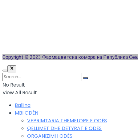
Copyright © 2023 Фармацевтска комора на Република Се
No Result
View All Result
Ballina
MBI ODËN
VEPRIMTARIA THEMELORE E ODËS
QËLLIMET DHE DETYRAT E ODËS
ORGANIZIMI I ODËS