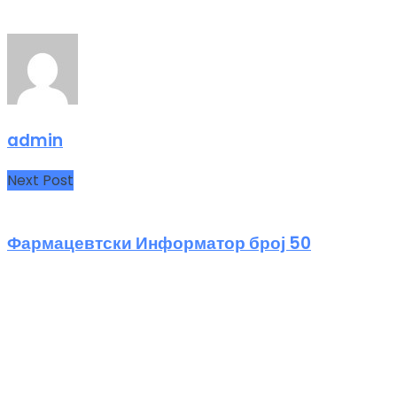
admin
Next Post
Фармацевтски Информатор број 50