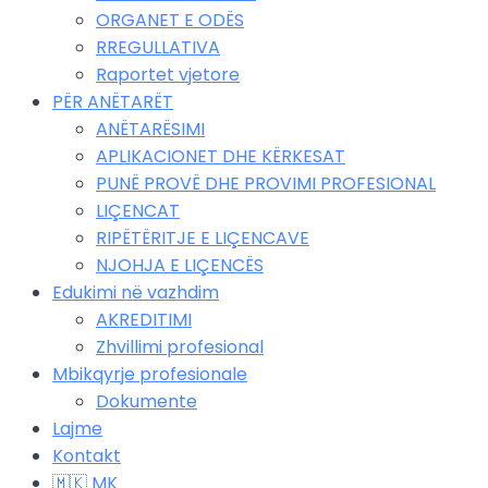
ORGANET E ODËS
RREGULLATIVA
Raportet vjetore
PËR ANËTARËT
ANËTARËSIMI
APLIKACIONET DHE KËRKESAT
PUNË PROVË DHE PROVIMI PROFESIONAL
LIÇENCAT
RIPËTËRITJE E LIÇENCAVE
NJOHJA E LIÇENCËS
Edukimi në vazhdim
AKREDITIMI
Zhvillimi profesional
Mbikqyrje profesionale
Dokumente
Lajme
Kontakt
🇲🇰 MK