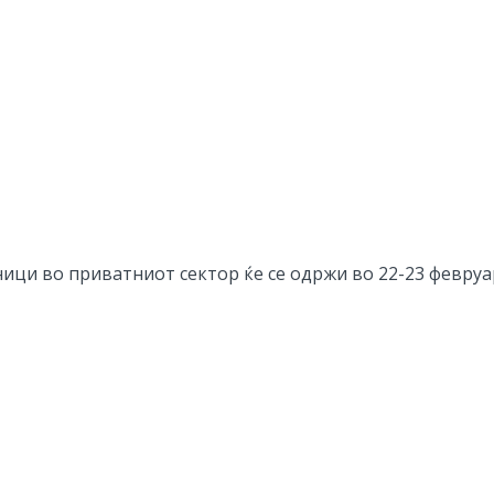
ци во приватниот сектор ќе се одржи во 22-23 февруар