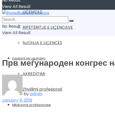
No Result
View All Result
LIÇENCAT
No Result
RIPËTËRITJE E LIÇENCAVE
View All Result
NJOHJA E LIÇENCËS
Edukimi në vazhdim
Прв меѓународен конгрес н
AKREDITIMI
Zhvillimi profesional
by
admin
January 9, 2019
Mbikqyrje profesionale