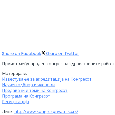
Share on Facebook
Share on Twitter
Првиот меѓународен конгрес на здравствените работни
Материјали:
Известување за акредитација на Конгресот
Научен одбнор и членови
Предавачи и теми на Конгресот
Програма на Конгресот
Регисртација
Линк:
http://www.kongresprivatnika.rs/