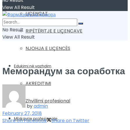
No Result
View All Result
LIÇENCAT
No Result
RIPËTËRITJE E LIÇENCAVE
View All Result
NJOHJA E LIÇENCËS
Edukimi në vazhdim
Меморандум за соработка
AKREDITIMI
Zhvillimi profesional
by
admin
February 27, 2018
Mbikqyrje profesionale
Share on Facebook
Share on Twitter