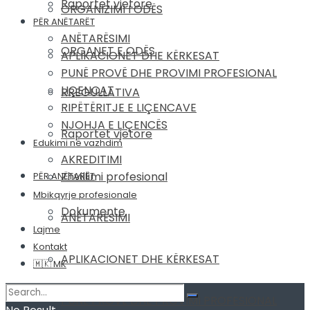
Raportet vjetore
ORGANIZIMI I ODËS
PËR ANËTARËT
ANËTARËSIMI
ORGANET E ODËS
APLIKACIONET DHE KËRKESAT
PUNË PROVË DHE PROVIMI PROFESIONAL
LIÇENCAT
RREGULLATIVA
RIPËTËRITJE E LIÇENCAVE
NJOHJA E LIÇENCËS
Raportet vjetore
Edukimi në vazhdim
AKREDITIMI
Zhvillimi profesional
PËR ANËTARËT
Mbikqyrje profesionale
Dokumente
ANËTARËSIMI
Lajme
Kontakt
APLIKACIONET DHE KËRKESAT
🇲🇰 MK
PUNË PROVË DHE PROVIMI PROFESIONAL