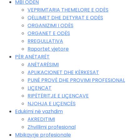
MBI ODËN
VEPRIMTARIA THEMELORE E ODËS
QËLLIMET DHE DETYRAT E ODËS
ORGANIZIMI I ODËS
ORGANET E ODËS
RREGULLATIVA
Raportet vjetore
PËR ANËTARËT
ANËTARËSIMI
APLIKACIONET DHE KËRKESAT
PUNË PROVË DHE PROVIMI PROFESIONAL
LIÇENCAT
RIPËTËRITJE E LIÇENCAVE
NJOHJA E LIÇENCËS
Edukimi në vazhdim
AKREDITIMI
Zhvillimi profesional
Mbikqyrje profesionale