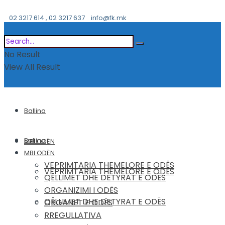
02 3217 614 , 02 3217 637
info@fk.mk
No Result
View All Result
Ballina
Ballina
MBI ODËN
MBI ODËN
VEPRIMTARIA THEMELORE E ODËS
VEPRIMTARIA THEMELORE E ODËS
QËLLIMET DHE DETYRAT E ODËS
ORGANIZIMI I ODËS
QËLLIMET DHE DETYRAT E ODËS
ORGANET E ODËS
RREGULLATIVA