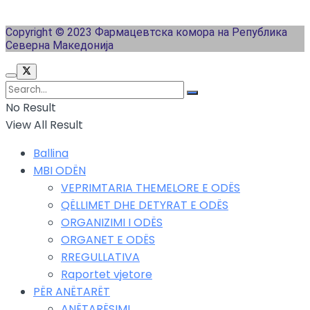
Copyright © 2023 Фармацевтска комора на Република
Северна Македонија
No Result
View All Result
Ballina
MBI ODËN
VEPRIMTARIA THEMELORE E ODËS
QËLLIMET DHE DETYRAT E ODËS
ORGANIZIMI I ODËS
ORGANET E ODËS
RREGULLATIVA
Raportet vjetore
PËR ANËTARËT
ANËTARËSIMI