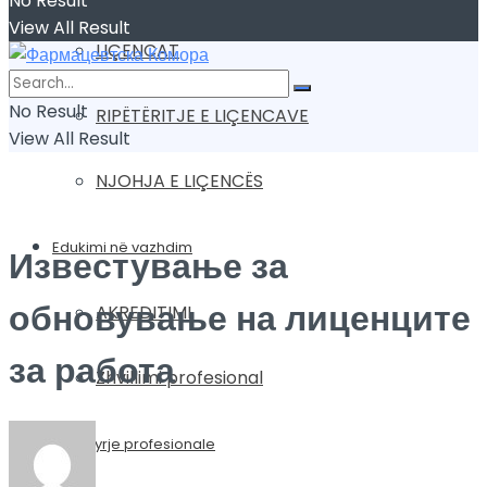
No Result
View All Result
LIÇENCAT
No Result
RIPËTËRITJE E LIÇENCAVE
View All Result
NJOHJA E LIÇENCËS
Edukimi në vazhdim
Известување за
обновување на лиценците
AKREDITIMI
за работа
Zhvillimi profesional
Mbikqyrje profesionale