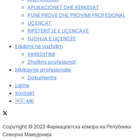
APLIKACIONET DHE KËRKESAT
PUNË PROVË DHE PROVIMI PROFESIONAL
LIÇENCAT
RIPËTËRITJE E LIÇENCAVE
NJOHJA E LIÇENCËS
Edukimi në vazhdim
AKREDITIMI
Zhvillimi profesional
Mbikqyrje profesionale
Dokumente
Lajme
Kontakt
🇲🇰 MK
Copyright © 2023 Фармацевтска комора на Република
Северна Македонија