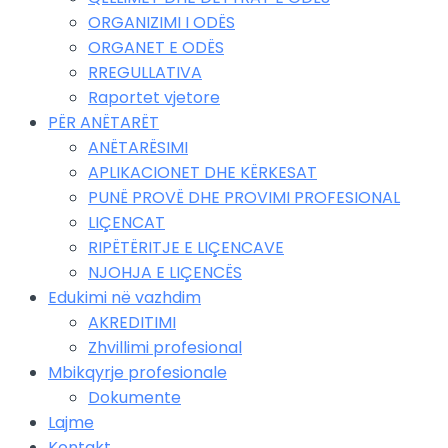
ORGANIZIMI I ODËS
ORGANET E ODËS
RREGULLATIVA
Raportet vjetore
PËR ANËTARËT
ANËTARËSIMI
APLIKACIONET DHE KËRKESAT
PUNË PROVË DHE PROVIMI PROFESIONAL
LIÇENCAT
RIPËTËRITJE E LIÇENCAVE
NJOHJA E LIÇENCËS
Edukimi në vazhdim
AKREDITIMI
Zhvillimi profesional
Mbikqyrje profesionale
Dokumente
Lajme
Kontakt