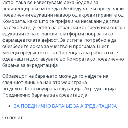
Исто така ве известуваме дека бодови за
релиценцирање може да обезбедувате и преку ваши
поединечни едукации надвор од акредитираните од
Комората, како што се пријави на несакани дејства
на лековите, учества на странски конгреси или онлајн
едукациите на странски платформи поврзани со
фармацевтската дејност. За истите потребно е да
обезбедите доказ за учество и програма. Шест
месеци пред истекот на Лиценцата за работа сите
одеднаш ги доставувате до Комората со поединечно
барање за акредитација.
Образецот на барањето може да го најдете на
следниот линк на нашата web страна
во делот Континуирана едукација- Акредитациja –
Поединечно барање за акредитација
ЗА ПОЕДНИЧНО БАРАЊЕ ЗА АКРЕДИТАЦИЈА
Со почит