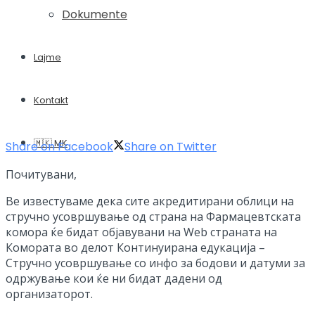
Dokumente
Lajme
Kontakt
🇲🇰 MK
Share on Facebook
Share on Twitter
Почитувани,
Ве известуваме дека сите акредитирани облици на
стручно усовршување од страна на Фармацевтската
комора ќе бидат објавувани на Web страната на
Комората во делот Континуирана едукација –
Стручно усовршување со инфо за бодови и датуми за
одржување кои ќе ни бидат дадени од
организаторот.