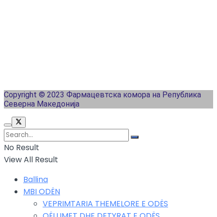
Copyright © 2023 Фармацевтска комора на Република
Северна Македонија
No Result
View All Result
Ballina
MBI ODËN
VEPRIMTARIA THEMELORE E ODËS
QËLLIMET DHE DETYRAT E ODËS