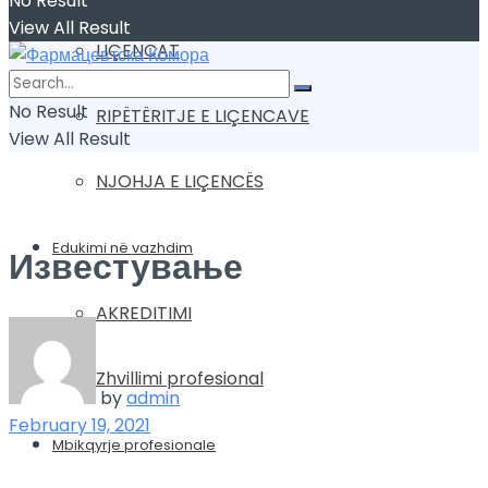
No Result
View All Result
LIÇENCAT
No Result
RIPËTËRITJE E LIÇENCAVE
View All Result
NJOHJA E LIÇENCËS
Edukimi në vazhdim
Известување
AKREDITIMI
Zhvillimi profesional
by
admin
February 19, 2021
Mbikqyrje profesionale