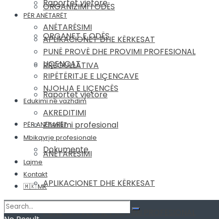
Raportet vjetore
ORGANIZIMI I ODËS
PËR ANËTARËT
ANËTARËSIMI
ORGANET E ODËS
APLIKACIONET DHE KËRKESAT
PUNË PROVË DHE PROVIMI PROFESIONAL
LIÇENCAT
RREGULLATIVA
RIPËTËRITJE E LIÇENCAVE
NJOHJA E LIÇENCËS
Raportet vjetore
Edukimi në vazhdim
AKREDITIMI
Zhvillimi profesional
PËR ANËTARËT
Mbikqyrje profesionale
Dokumente
ANËTARËSIMI
Lajme
Kontakt
APLIKACIONET DHE KËRKESAT
🇲🇰 MK
PUNË PROVË DHE PROVIMI PROFESIONAL