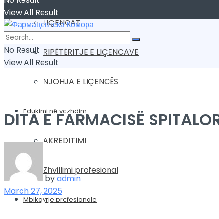
No Result
View All Result
LIÇENCAT
No Result
RIPËTËRITJE E LIÇENCAVE
View All Result
NJOHJA E LIÇENCËS
Edukimi në vazhdim
DITA E FARMACISË SPITALO
AKREDITIMI
Zhvillimi profesional
by
admin
March 27, 2025
Mbikqyrje profesionale