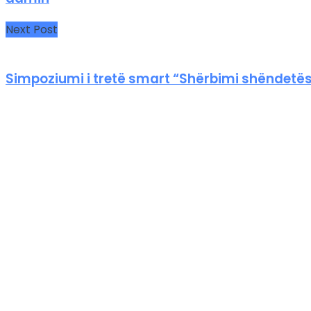
Next Post
Simpoziumi i tretë smart “Shërbimi shëndetë