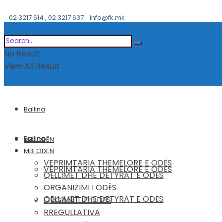
02 3217 614 , 02 3217 637
info@fk.mk
No Result
View All Result
Ballina
Ballina
MBI ODËN
MBI ODËN
VEPRIMTARIA THEMELORE E ODËS
VEPRIMTARIA THEMELORE E ODËS
QËLLIMET DHE DETYRAT E ODËS
ORGANIZIMI I ODËS
QËLLIMET DHE DETYRAT E ODËS
ORGANET E ODËS
RREGULLATIVA