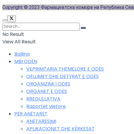
Copyright © 2023 Фармацевтска комора на Република Се
No Result
View All Result
Ballina
MBI ODËN
VEPRIMTARIA THEMELORE E ODËS
QËLLIMET DHE DETYRAT E ODËS
ORGANIZIMI I ODËS
ORGANET E ODËS
RREGULLATIVA
Raportet vjetore
PËR ANËTARËT
ANËTARËSIMI
APLIKACIONET DHE KËRKESAT