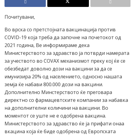
Почитувани,
Во врска со претстојната вакцинација против
COVID-19 која треба да започне на почетокот од
2021 година, Ве информираме дека
Министерството за здравство ја потврди намерата
за учеството во COVAX механизмот преку кој ќе се
обезбедат доволно дози на вакцини за да се
имунизира 20% од населението, односно нашата
земја ќе набави 800.000 дози на вакцини.
Дополнително Минстерството ќе преговара
директно со фармацевтските компании за набавка
на дополнителни количини на вакцини. Во
моментот се уште не е одобрена вакцина.
Министерството за здравство ќе ја прифати онаа
вкацина која ќе биде одобрена од Европската