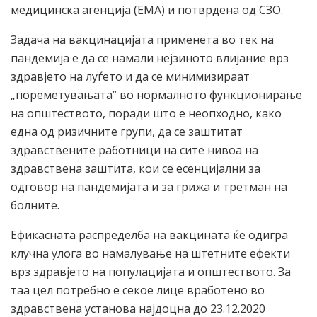
медицинска агенција (ЕМА) и потврдена од СЗО.
Задача на вакцинацијата применета во тек на
пандемија е да се намали нејзиното влијание врз
здравјето на луѓето и да се минимизираат
„пореметувањата” во нормалното функционирање
на општеството, поради што е неопходно, како
една од ризичните групи, да се заштитат
здравствените работници на сите нивоа на
здравствена заштита, кои се есенцијални за
одговор на пандемијата и за грижа и третман на
болните.
Ефикасната распределба на вакцината ќе одигра
клучна улога во намалување на штетните ефекти
врз здравјето на популацијата и општеството. За
таа цел потребно е секое лице вработено во
здравствена установа најдоцна до 23.12.2020