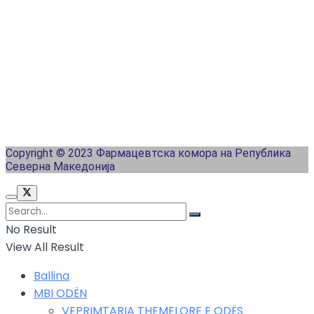
Copyright © 2023 Фармацевтска комора на Република
Северна Македонија
No Result
View All Result
Ballina
MBI ODËN
VEPRIMTARIA THEMELORE E ODËS