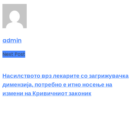
admin
Next Post
Насилството врз лекарите со загрижувачка
димензија, потребно е итно носење на
измени на Кривичниот законик