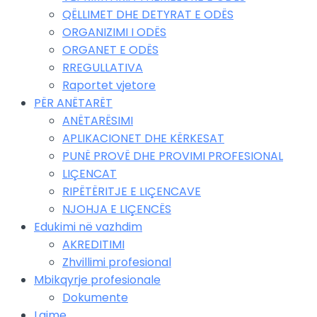
QËLLIMET DHE DETYRAT E ODËS
ORGANIZIMI I ODËS
ORGANET E ODËS
RREGULLATIVA
Raportet vjetore
PËR ANËTARËT
ANËTARËSIMI
APLIKACIONET DHE KËRKESAT
PUNË PROVË DHE PROVIMI PROFESIONAL
LIÇENCAT
RIPËTËRITJE E LIÇENCAVE
NJOHJA E LIÇENCËS
Edukimi në vazhdim
AKREDITIMI
Zhvillimi profesional
Mbikqyrje profesionale
Dokumente
Lajme