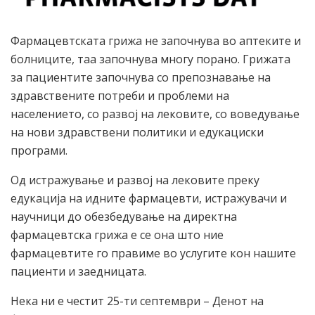
Фармацевтската грижа не започнува во аптеките и
болниците, таа започнува многу порано. Грижата
за пациентите започнува со препознавање на
здравствените потреби и проблеми на
населението, со развој на лековите, со воведување
на нови здравствени политики и едукациски
програми.
Од истражување и развој на лековите преку
едукација на идните фармацевти, истражувачи и
научници до обезбедување на директна
фармацевтска грижа е се она што ние
фармацевтите го правиме во услугите кон нашите
пациенти и заедницата.
Нека ни е честит 25-ти септември – Денот на