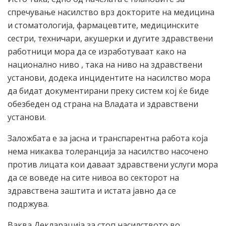
спречување насилство врз докторите на медицина
и стоматологија, фармацевтите, медицинските
сестри, техничари, акушерки и дугите здравствени
работници мора да се изработуваат како на
национално ниво , така на ниво на здравствени
установи, додека инцидентите на насилство мора
да бидат документирани преку систем кој ќе биде
обезбеден од страна на Владата и здравствени
установи.
Заложбата е за јасна и транспарентна работа која
нема никаква толеранција за насилство насочено
против лицата кои даваат здравствени услуги мора
да се воведе на сите нивоа во секторот на
здравствена заштита и истата јавно да се
подржува.
Ваква Декларација за стоп насилството во