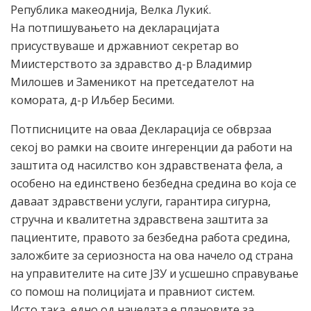
Република макеоднија, Велка Лукиќ.
На потпишувањето на декларацијата
присуствуваше и државниот секретар во
Миистерството за здравство д-р Владимир
Милошев и Заменикот на претседателот на
комората, д-р Иљбер Бесими.
Потписниците на оваа Декларација се обврзаа
секој во рамки на своите ингеренции да работи на
заштита од насилство кон здравствената фела, а
особено на единствено безбедна средина во која се
даваат здравствени услуги, гарантира сигурна,
стручна и квалитетна здравствена заштита за
пациентите, правото за безбедна работа средина,
заложбите за сериозноста на ова начело од страна
на управителите на сите ЈЗУ и усшешно справување
со помош на полицијата и правниот систем.
Исто така, едно од начелата е плановите за