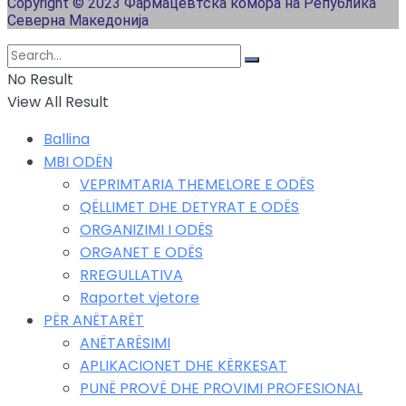
Copyright © 2023 Фармацевтска комора на Република
Северна Македонија
No Result
View All Result
Ballina
MBI ODËN
VEPRIMTARIA THEMELORE E ODËS
QËLLIMET DHE DETYRAT E ODËS
ORGANIZIMI I ODËS
ORGANET E ODËS
RREGULLATIVA
Raportet vjetore
PËR ANËTARËT
ANËTARËSIMI
APLIKACIONET DHE KËRKESAT
PUNË PROVË DHE PROVIMI PROFESIONAL