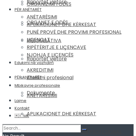
Raportet vjetore
ORGANIZIMI I ODËS
PËR ANËTARËT
ANËTARËSIMI
ORGANET E ODËS
APLIKACIONET DHE KËRKESAT
PUNË PROVË DHE PROVIMI PROFESIONAL
LIÇENCAT
RREGULLATIVA
RIPËTËRITJE E LIÇENCAVE
NJOHJA E LIÇENCËS
Raportet vjetore
Edukimi në vazhdim
AKREDITIMI
Zhvillimi profesional
PËR ANËTARËT
Mbikqyrje profesionale
Dokumente
ANËTARËSIMI
Lajme
Kontakt
APLIKACIONET DHE KËRKESAT
🇲🇰 MK
PUNË PROVË DHE PROVIMI PROFESIONAL