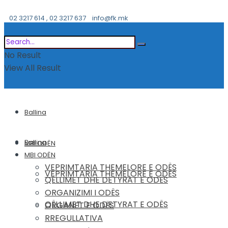
02 3217 614 , 02 3217 637
info@fk.mk
No Result
View All Result
Ballina
Ballina
MBI ODËN
MBI ODËN
VEPRIMTARIA THEMELORE E ODËS
VEPRIMTARIA THEMELORE E ODËS
QËLLIMET DHE DETYRAT E ODËS
ORGANIZIMI I ODËS
QËLLIMET DHE DETYRAT E ODËS
ORGANET E ODËS
RREGULLATIVA