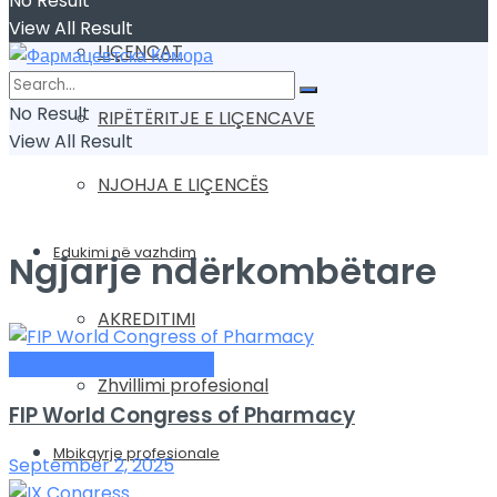
No Result
View All Result
LIÇENCAT
No Result
RIPËTËRITJE E LIÇENCAVE
View All Result
NJOHJA E LIÇENCËS
Edukimi në vazhdim
Ngjarje ndërkombëtare
AKREDITIMI
Ngjarje ndërkombëtare
Zhvillimi profesional
FIP World Congress of Pharmacy
Mbikqyrje profesionale
September 2, 2025