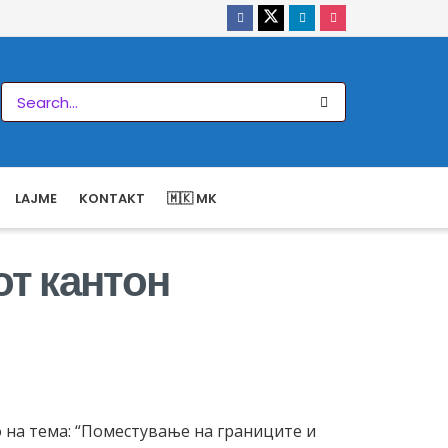
LAJME
KONTAKT
🇲🇰 MK
т кантон
 на тема: “Поместување на границите и