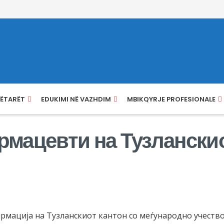
NËTARËT
EDUKIMI NË VAZHDIM
MBIKQYRJE PROFESIONALE
мацевти на Тузланскио
рмација на Тузланскиот кантон со меѓународно учество