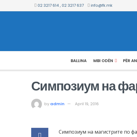
02 3217 614 , 02 3217 637
info@fk.mk
BALLINA
MBI ODËN
PËR A
Симпозиум на фар
by
admin
April 19, 2016
Симпозиум на магистрите по фа