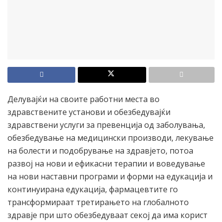
Делувајќи на своите работни места во
здравствените установи и обезбедувајќи
здравствени услуги за превенција од заболувања,
обезбедување на медицински производи, лекување
на болести и подобрување на здравјето, потоа
развој на нови и ефикасни терапии и воведување
на нови наставни програми и форми на едукација и
континуирана едукација, фармацевтите го
трансформираат третирањето на глобалното
здравје при што обезбедуваат секој да има корист