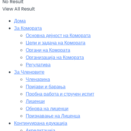
No Result
View All Result
Дома
За Комората
Основна дејност на Комората
Цели и задача на Комората
Органи на Комората
Организација на Комората
Регулатива
За Членовите
Членарина
Пријави и барања
Пробна работа и стручен испит
Лиценци
Обнова на лиценци
Признавање на Лиценца
Континуирана едукација
Акредитација