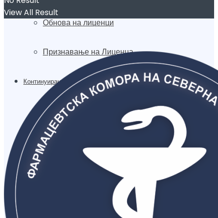
No Result
View All Result
Обнова на лиценци
Признавање на Лиценца
Континуирана едукација
Акредитација
Акредитирани облици на стручно
усовршување
Стручен надзор