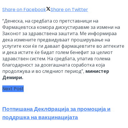
Share on Facebook
Share on Twitter
“Денеска, на средбата со претставници на
Фармацевтска комора дискустиравме за измени на
Законот за здравствена заштита. Ме информираа
дека измените предвидуваат проширување на
услугите кои ќе ги даваат фармацевтите во аптеките
и дека истите ќе бидат голем бенефит за целиот
здравствен систем. На средбата, упатив голема
благодарност за досегашната соработка која
продолжува и во следниот период”,
министер
Демири.
Next Post
Потпишана Деклaрација за промоција и
поддршка на вакцинацијата