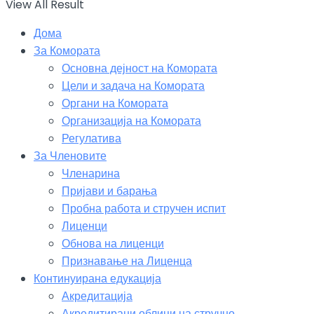
View All Result
Дома
За Комората
Основна дејност на Комората
Цели и задача на Комората
Органи на Комората
Организација на Комората
Регулатива
За Членовите
Членарина
Пријави и барања
Пробна работа и стручен испит
Лиценци
Обнова на лиценци
Признавање на Лиценца
Континуирана едукација
Акредитација
Акредитирани облици на стручно