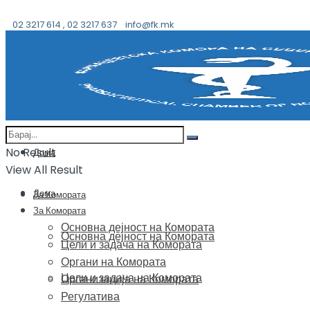
02 3217 614 , 02 3217 637
info@fk.mk
No Result
Дома
View All Result
Дома
За Комората
За Комората
Основна дејност на Комората
Основна дејност на Комората
Цели и задача на Комората
Органи на Комората
Цели и задача на Комората
Организација на Комората
Регулатива