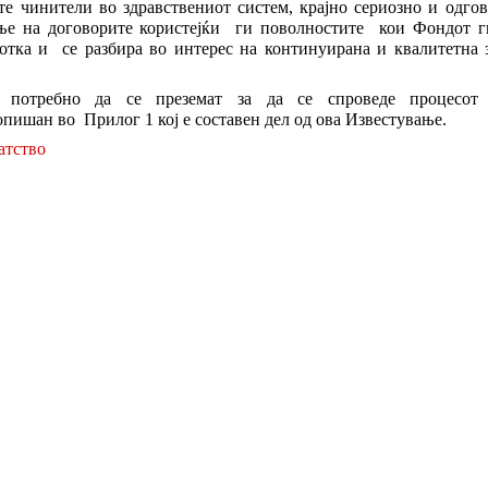
е чинители во здравствениот систем, крајно сериозно и одго
ње на договорите користејќи ги поволностите кои Фондот г
отка и се разбира во интерес на континуирана и квалитетна 
 потребно да се преземат за да се спроведе процесо
опишан во Прилог 1 кој е составен дел од ова Известување.
атство