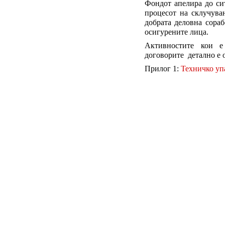
Фондот апелира до сит
процесот на склучува
добрата деловна сораб
осигурените лица.
Активностите кои е
договорите детално е 
Прилог 1:
Техничко уп