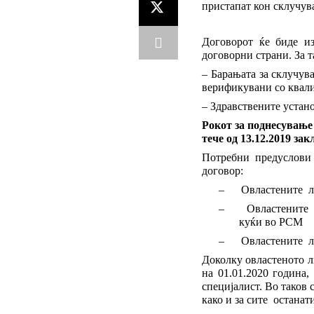
пристапат кон склучува
Договорот ќе биде из
договорни страни. За т
– Барањата за склучув
верификувани со квали
–
Здравствените устано
Рокот за поднесување
тече од 13.12.2019 зак
Потребни предуслови
договор:
–
Овластените л
–
Овластените 
куќи во РСМ
–
Овластените л
Доколку овластеното л
на 01.01.2020 година,
специјалист. Во таков
како и за сите останат