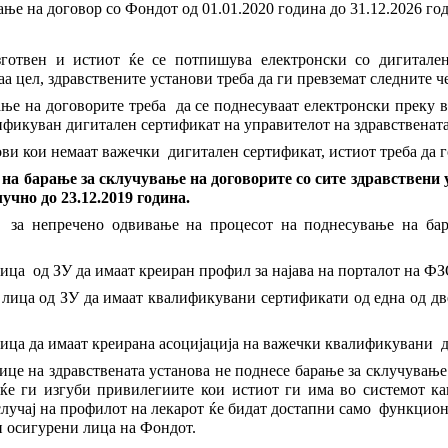
ње на договор со Фондот од 01.01.2020 година до 31.12.2026 го
готвен и истиот ќе се потпишува електронски со дигитален
аа цел, здравствените установи треба да ги превземат следните ч
ање на договорите треба да се поднесуваат електронски преку 
фикуван дигитален сертификат на управителот на здравствената 
ви кои немаат важечки дигитален сертификат, истиот треба да 
 на барање за склучување на договорите со сите здравствени 
лучно до 23.12.2019 година.
 за непречено одвивање на процесот на поднесување на бар
ица од ЗУ да имаат креиран профил за најава на порталот на 
лица од ЗУ да имаат квалификувани сертификати од една од дв
ица да имаат креирана асоцијација на важечки квалификувани 
ице на здравствената установа не поднесе барање за склучувањ
 ќе ги изгуби привилегиите кои истиот ги има во системот ка
 случај на профилот на лекарот ќе бидат достапни само функци
и осигурени лица на Фондот.