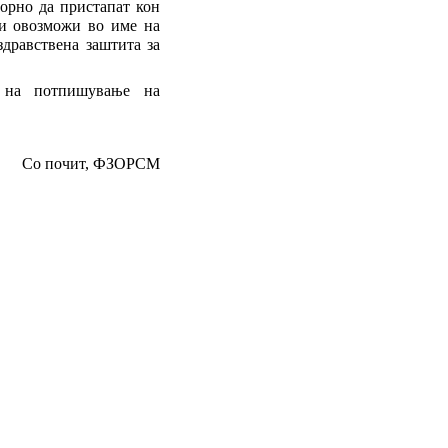
ворно да пристапат кон
и овозможи во име на
здравствена заштита за
т на потпишување на
Со почит,
ФЗОРСМ