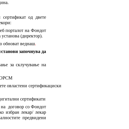
дина.
 сертификат од двете
екори:
веб порталот на Фондот
установа (директор).
го обноват веднаш
.
установи започнува да
ање за склучување на
ФЗОРСМ
ете овластени сертификациски
дигитални сертификати
е на договор со Фондот
ко избран лекар/ лекар
оналностите предвидени