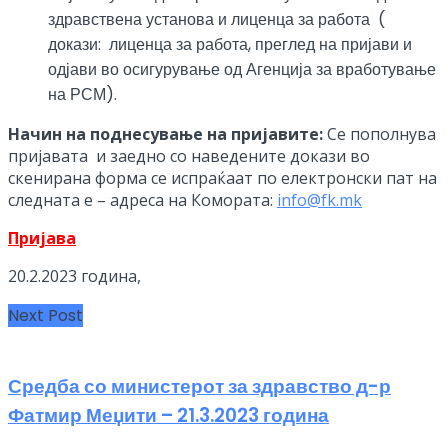
здравствена установа и лиценца за работа (
докази: лиценца за работа, преглед на пријави и
одјави во осигурување од Агенција за вработување
на РСМ).
Начин на поднесување на пријавите:
Се пополнува
пријавата и заедно со наведените докази во
скенирана форма се испраќаат по електронски пат на
следната е – адреса на Комората:
info@fk.mk
Пријава
20.2.2023 година,
Next Post
Средба со министерот за здравство д-р
Фатмир Меџити – 21.3.2023 година