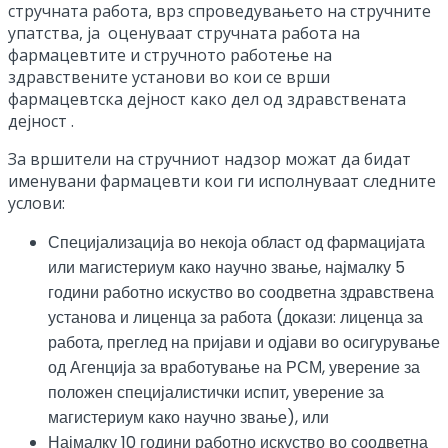
стручната работа, врз спроведувањето на стручните
упатства, ја оценуваат стручната работа на
фармацевтите и стручното работење на
здравствените установи во кои се врши
фармацевтска дејност како дел од здравствената
дејност .
За вршители на стручниот надзор можат да бидат
именувани фармацевти кои ги исполнуваат следните
услови:
Специјализација во некоја област од фармацијата
или магистериум како научно звање, најмалку 5
години работно искуство во соодветна здравствена
установа и лиценца за работа (докази: лиценца за
работа, преглед на пријави и одјави во осигурување
од Агенција за вработување на РСМ, уверение за
положен специјалистички испит, уверение за
магистериум како научно звање), или
Најмалку 10 години работно искуство во соодветна