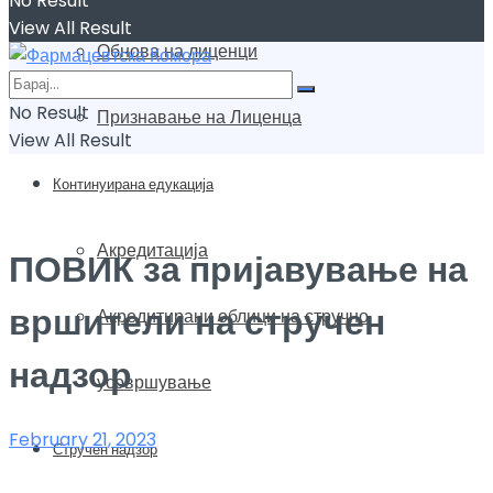
No Result
View All Result
Обнова на лиценци
No Result
Признавање на Лиценца
View All Result
Континуирана едукација
Акредитација
ПОВИК за пријавување на
вршители на стручен
Акредитирани облици на стручно
надзор
усовршување
February 21, 2023
Стручен надзор