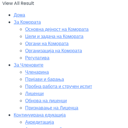
View All Result
Дома
За Комората
Основна дејност на Комората
Цели и задача на Комората
Органи на Комората
Организација на Комората
Регулатива
За Членовите
Членарина
Пријави и барања
Пробна работа и стручен испит
Лиценци
Обнова на лиценци
Признавање на Лиценца
Континуирана едукација
Акредитација