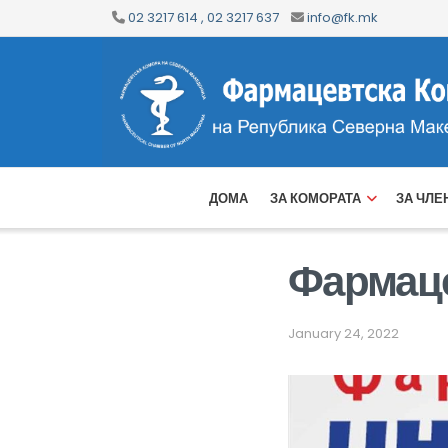
02 3217 614 , 02 3217 637
info@fk.mk
ДОМА
ЗА КОМОРАТА
ЗА ЧЛЕ
Фармаце
January 24, 2022