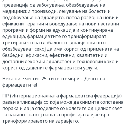
превенција од заболувања, обезбедување на
медицински производи, лекување на болести и
подобрување на здравјето, потоа развој на нови и
ефикасни терапии и воведување на нови наставни
програми и форми на едукација и континуирана
едукација, фармацевтите го трансформираат
третирањето на глобалното здравје при што
обезбедуваат секој да има корист од примената на
безбедни, ефикасни, ефективни, квалитетни и
достапни лекови и здравствени технологии како и
корист од дадените фармацевтски услуги.
Нека ни е честит 25-ти септември – Денот на
фармацевтите!
FIP (Интернационалната фармацевтска федерација)
разви апликација со која може да снимите сопствена
порака и да ја споделите со колегите од целиот свет
за начинот на кој нашата професија влијае врз
трансформирањето на здравјето.