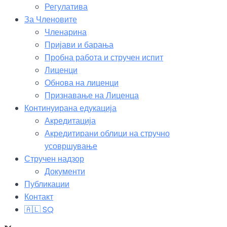
Регулатива
За Членовите
Членарина
Пријави и барања
Пробна работа и стручен испит
Лиценци
Обнова на лиценци
Признавање на Лиценца
Континуирана едукација
Акредитација
Акредитирани облици на стручно
усовршување
Стручен надзор
Документи
Публикации
Контакт
🇦🇱 SQ