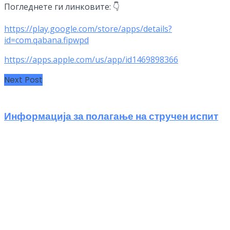
Погледнете ги линковите: 👇
https://play.google.com/store/apps/details?
id=com.qabana.fipwpd
https://apps.apple.com/us/app/id1469898366
Next Post
Информација за полагање на стручен испит