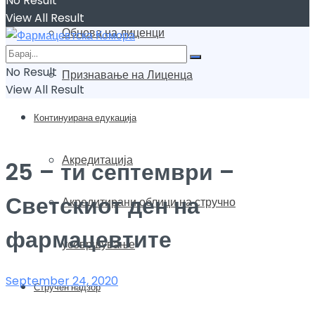
No Result
View All Result
Обнова на лиценци
No Result
Признавање на Лиценца
View All Result
Континуирана едукација
Акредитација
25 – ти септември –
Светскиот ден на
Акредитирани облици на стручно
фармацевтите
усовршување
September 24, 2020
Стручен надзор