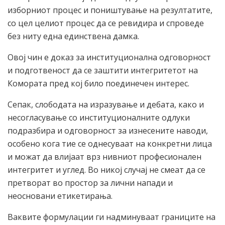
изборниот процес и поништување на резултатите,
со цел целиот процес да се ревидира и спроведе
без ниту една единствена дамка.
Овој чин е доказ за институционална одговорност
и подготвеност да се заштити интегритетот на
Комората пред кој било поединечен интерес.
Сепак, слободата на изразување и дебата, како и
несогласување со институционалните одлуки
подразбира и одговорност за изнесените наводи,
особено кога тие се однесуваат на конкретни лица
и можат да влијаат врз нивниот професионален
интегритет и углед. Во никој случај не смеат да се
претворат во простор за лични напади и
неосновани етикетирања.
Ваквите формулации ги надминуваат границите на