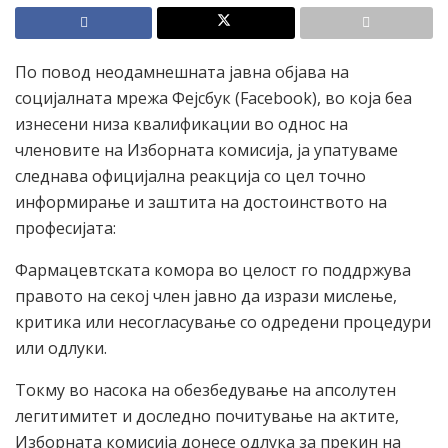
По повод неодамнешната јавна објава на
социјалната мрежа Фејсбук (Facebook), во која беа
изнесени низа квалификации во однос на
членовите на Изборната комисија, ја упатуваме
следнава официјална реакција со цел точно
информирање и заштита на достоинството на
професијата:
Фармацевтската комора во целост го поддржува
правото на секој член јавно да изрази мислење,
критика или несогласување со одредени процедури
или одлуки.
Токму во насока на обезбедување на апсолутен
легитимитет и доследно почитување на актите,
Изборната комисија донесе одлука за прекин на