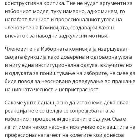
конструктивна критика. Тие не нудат аргументи за
изборниот модел, туку намерно, ад-хоминем, го
напаѓаат личниот и професионалниот углед на
членовите на Комисијата, создавајќи лажен
впечаток за наводни задкулисни мотиви.
Членовите на Изборната комисија ја извршуваат
својата функција како доверена и одговорна улога
и ниту една институционална одлука, вклучително
и одлуката за поништување на изборите, не смее да
биде повод за неосновано доведување во прашање
на нивната чесност и непристрасност.
Сакаме уште еднаш јасно да истакнеме дека оваа
реакција не е со цел да се сопре дебатата за
изборниот процес или донесените одлуки. Ова е
легитимен чекор насочен исклучиво кон заштита на
професионалната чест на колегите кои донесоа