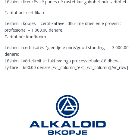
Lëshimi i licencës së punës në rastet kur gabohet nuk tarifohet.
Tarifat për certifikatë
Lëshimi i kopjes – certifikatave lidhur me dhënien e provimit
profesional – 1.000.00 denarë.
Tarifat për konfirmim
Lëshimi i certifikatës “gjendje e mirë/good standing ” – 3.000,00
denarë;
Lëshimi i vërtetimit të fakteve nga procesverbalet/të dhënat
zyrtare – 600.00 denarë.[/vc_column_text][/vc_column][/vc_row]