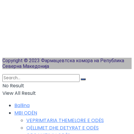
Copyright © 2023 Фармацевтска комора на Република
Северна Македонија
No Result
View All Result
Ballina
MBI ODËN
VEPRIMTARIA THEMELORE E ODËS
QËLLIMET DHE DETYRAT E ODËS