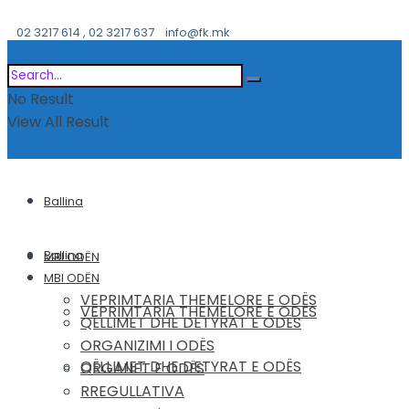
02 3217 614 , 02 3217 637
info@fk.mk
No Result
View All Result
Ballina
Ballina
MBI ODËN
MBI ODËN
VEPRIMTARIA THEMELORE E ODËS
VEPRIMTARIA THEMELORE E ODËS
QËLLIMET DHE DETYRAT E ODËS
ORGANIZIMI I ODËS
QËLLIMET DHE DETYRAT E ODËS
ORGANET E ODËS
RREGULLATIVA