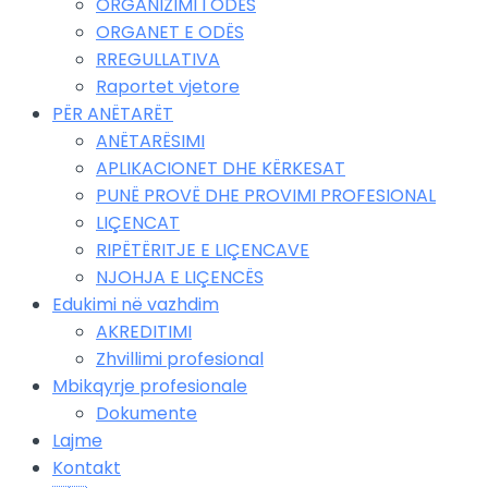
ORGANIZIMI I ODËS
ORGANET E ODËS
RREGULLATIVA
Raportet vjetore
PËR ANËTARËT
ANËTARËSIMI
APLIKACIONET DHE KËRKESAT
PUNË PROVË DHE PROVIMI PROFESIONAL
LIÇENCAT
RIPËTËRITJE E LIÇENCAVE
NJOHJA E LIÇENCËS
Edukimi në vazhdim
AKREDITIMI
Zhvillimi profesional
Mbikqyrje profesionale
Dokumente
Lajme
Kontakt