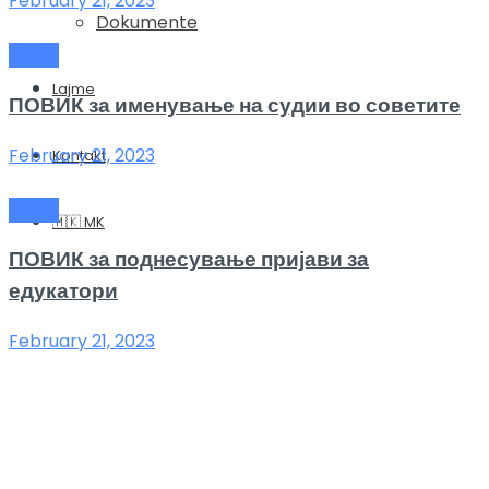
February 21, 2023
Dokumente
Повик
Lajme
ПОВИК за именување на судии во советите
February 21, 2023
Kontakt
Повик
🇲🇰 MK
ПОВИК за поднесување пријави за
едукатори
February 21, 2023