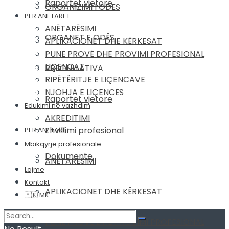
Raportet vjetore
ORGANIZIMI I ODËS
PËR ANËTARËT
ANËTARËSIMI
ORGANET E ODËS
APLIKACIONET DHE KËRKESAT
PUNË PROVË DHE PROVIMI PROFESIONAL
LIÇENCAT
RREGULLATIVA
RIPËTËRITJE E LIÇENCAVE
NJOHJA E LIÇENCËS
Raportet vjetore
Edukimi në vazhdim
AKREDITIMI
Zhvillimi profesional
PËR ANËTARËT
Mbikqyrje profesionale
Dokumente
ANËTARËSIMI
Lajme
Kontakt
APLIKACIONET DHE KËRKESAT
🇲🇰 MK
PUNË PROVË DHE PROVIMI PROFESIONAL