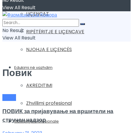
No Result
View All Result
LIÇENCAT
No Result
RIPËTËRITJE E LIÇENCAVE
View All Result
NJOHJA E LIÇENCËS
Edukimi në vazhdim
Повик
AKREDITIMI
Повик
Zhvillimi profesional
ПОВИК за пријавување на вршители на
стручен надзор
Mbikqyrje profesionale