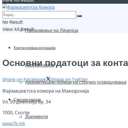
View All Result
Обнова на лиценци
No Result
View All Result
Признавање на Лиценца
Континуирана едукација
Основни податоци за конта
Акредитација
Share on Facebook
Share on Twitter
Акредитирани облици на стручно усовршување
Фармацевтска комора на Македонија
Стручен надзор
Ул. 50 Дивизија бр. 34
1000, Скопје
Документи
www.fk.mk