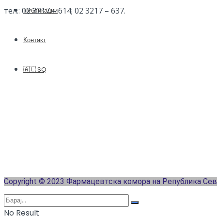
тел.: 02 3217 – 614; 02 3217 – 637.
Публикации
Контакт
🇦🇱 SQ
Copyright © 2023 Фармацевтска комора на Република Се
No Result