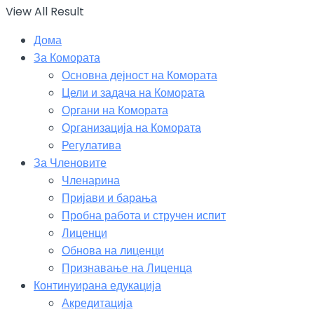
View All Result
Дома
За Комората
Основна дејност на Комората
Цели и задача на Комората
Органи на Комората
Организација на Комората
Регулатива
За Членовите
Членарина
Пријави и барања
Пробна работа и стручен испит
Лиценци
Обнова на лиценци
Признавање на Лиценца
Континуирана едукација
Акредитација