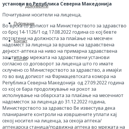
установи во Република Северна Македонија
Документи
Почитувани носители на лиценца,
Публикации
Во врска со дописот на Министерството за здравство
со број 14-1126/1 од 17.08.2022 година со кој бевте
потсетени на должноста за плаќање на месечен
Контакт
надомест за лиценца за вршење на здравствена
дејност-аптека на ниво на примарна здравствена
заштита во мрежата на здравствени установи
🇦🇱 SQ
согласно со договорот за лиценца што го имате
склучено со Министерството за здравство, а имајќи
го во вид дописот на Фармацевтската комора на
Република Северна Македонија од 27.09.2022 година
со кој се бара продолжување на рокот за
исполнување на обврската за плаќање на месечниот
надоместок за лиценца до 31.12.2022 година,
Министерството за здравство Ве известува дека
планираните контроли на извршените уплати кај
секој носител на лиценца, за секоја аптека/
аптекарска станица/подвижна аптека во мрежата на