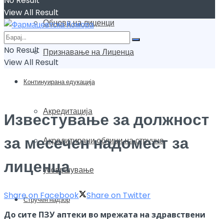
No Result
View All Result
Обнова на лиценци
No Result
Признавање на Лиценца
View All Result
Континуирана едукација
Акредитација
Известување за должност
за месечен надомест за
Акредитирани облици на стручно
лиценца
усовршување
Share on Facebook
Share on Twitter
Стручен надзор
До сите ПЗУ aптеки во мрежата на здравствени