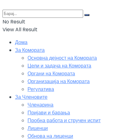
No Result
View All Result
Дома
За Комората
Основна дејност на Комората
Цели и задача на Комората
Органи на Комората
Организација на Комората
Регулатива
За Членовите
Членарина
Пријави и барања
Пробна работа и стручен испит
Лиценци
Обнова на лиценци