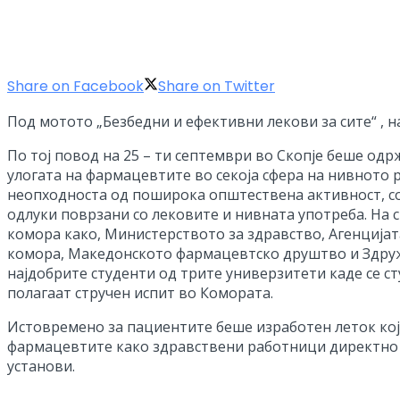
Share on Facebook
Share on Twitter
Под мотото „Безбедни и ефективни лекови за сите“ , н
По тој повод на 25 – ти септември во Скопје беше одрж
улогата на фармацевтите во секоја сфера на нивното 
неопходноста од поширока општествена активност, с
одлуки поврзани со лековите и нивната употреба. На
комора како, Министерството за здравство, Агенција
комора, Македонското фармацевтско друштво и Здруже
најдобрите студенти од трите универзитети каде се 
полагаат стручен испит во Комората.
Истовремено за пациентите беше изработен леток кој
фармацевтите како здравствени работници директно о
установи.