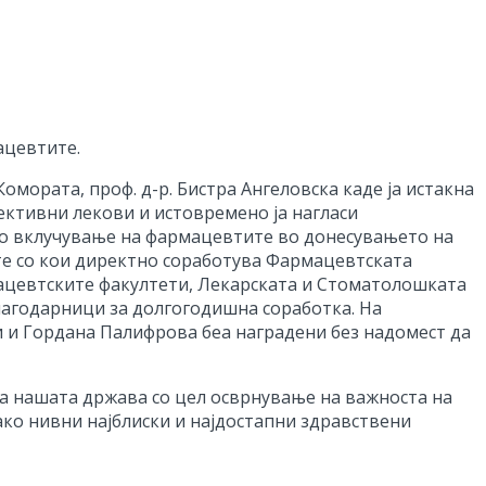
ацевтите.
омората, проф. д-р. Бистра Ангеловска каде ја истакна
ективни лекови и истовремено ја нагласи
мо вклучување на фармацевтите во донесувањето на
те со кои директно соработува Фармацевтската
мацевтските факултети, Лекарската и Стоматолошката
лагодарници за долгогодишна соработка. На
и и Гордана Палифрова беа наградени без надомест да
на нашата држава со цел осврнување на важноста на
ко нивни најблиски и најдостапни здравствени