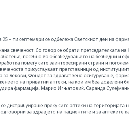
а 25 – ти септември се одбележа Светскиот ден на фарм
ана свеченост. Со говор се обрати претседателката на К
работење, посебно во обезбедувањето на безбедни и еф
оработка помеѓу сите заинтересирани страни и поголе
 свеченоста присуствуваат претставници од институции
та за лекови, Фондот за здравствено осигурување, фар
нието на приватни аптеки, на кои им беа доделени б
студира фармација, Марио Игњатовиќ, Саранда Сулејман
 се дистрибуираше преку сите аптеки на територијата 
дговорни за здравјето на пациентите и за аптеките ка