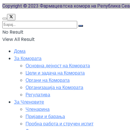
Copyright © 2023 Фармацевтска комора на Република Се
No Result
View All Result
Дома
За Комората
Основна дејност на Комората
Цели и задача на Комората
Органи на Комората
Организација на Комората
Регулатива
За Членовите
Членарина
Пријави и барања
Пробна работа и стручен испит