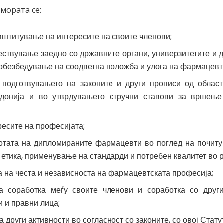
мората се:
аштитување на интересите на своите членови;
ствување заедно со државните органи, универзитетите и д
 обезбедување на соодветна положба и улога на фармацевт
 подготвувањето на законите и други прописи од област
донија и во утврдувањето стручни ставови за вршење
ресите на професијата;
отата на дипломираните фармацевти во поглед на почиту
етика, применување на стандарди и потребен квалитет во р
а на честа и независноста на фармацевтската професија;
а соработка меѓу своите членови и соработка со дру
и и правни лица;
 други активности во согласност со законите, со овој Стату