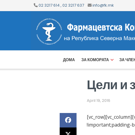
02 3217 614 , 02 3217 637
info@fk.mk
ДОМА
ЗА КОМОРАТА
ЗА ЧЛЕ
Цели и 
April 19, 2016
[vc_row][vc_column][
!important;padding-bo