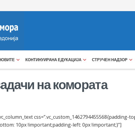
НОВИТЕ
КОНТИНУИРАНА ЕДУКАЦИЈА
СТРУЧЕН НАДЗОР
задачи на комората
vc_column_text css=”.vc_custom_1462794455568{padding-top
ttom: 10px !important;padding-left: 0px !important;}”]