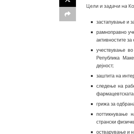
Цели и задачи на Ко
застапување и з
рамноправно уче
активностите за
учествување во
Република Маке
дејност;
заштита на инте
следење на раб
фармацевтската 
грижа за одбран
поттикнување н
странски физичк
остварување и на