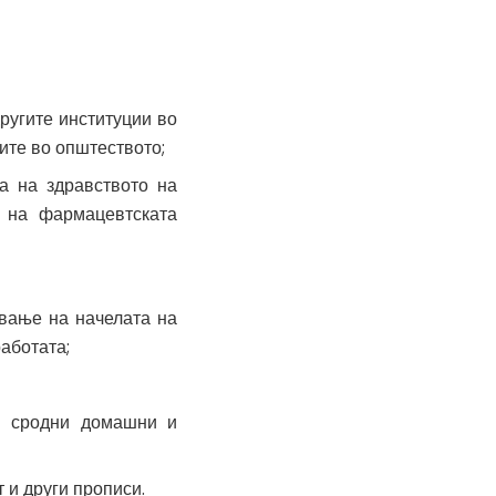
ругите институции во
ите во општеството;
а на здравството на
 на фармацевтската
вање на начелата на
аботата;
ги сродни домашни и
т и други прописи.