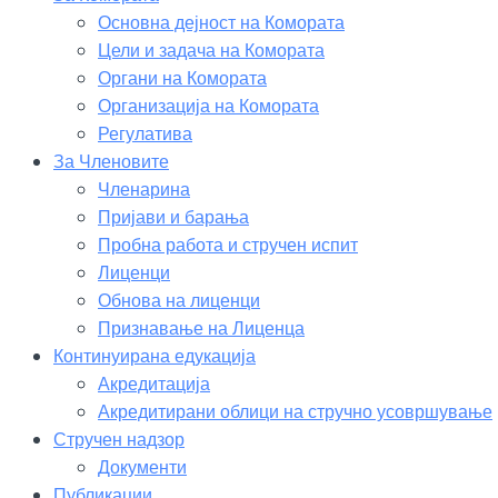
Основна дејност на Комората
Цели и задача на Комората
Органи на Комората
Организација на Комората
Регулатива
За Членовите
Членарина
Пријави и барања
Пробна работа и стручен испит
Лиценци
Обнова на лиценци
Признавање на Лиценца
Континуирана едукација
Акредитација
Акредитирани облици на стручно усовршување
Стручен надзор
Документи
Публикации