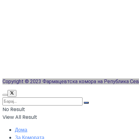
Copyright © 2023 Фармацевтска комора на Република Се
No Result
View All Result
Дома
За Комората