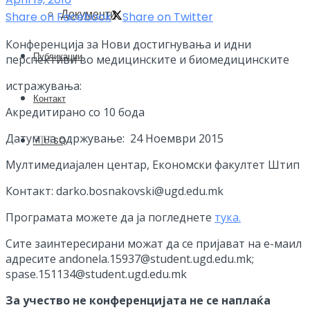
Документи
Share on Facebook
Share on Twitter
Конференција за Нови достигнувања и идни
Публикации
перспективи во медицинските и биомедицинските
истражувања:
Контакт
Акредитирано со 10 бода
Датум на одржување: 24 Ноември 2015
🇦🇱 SQ
Мултимедиајален центар, Економски факултет Штип
Контакт: darko.bosnakovski@ugd.edu.mk
Програмата можете да ја погледнете
тука.
Сите заинтересирани можат да се пријават на е-маил
адресите andonela.15937@student.ugd.edu.mk;
spase.151134@student.ugd.edu.mk
За учество не конференцијата не се наплаќа