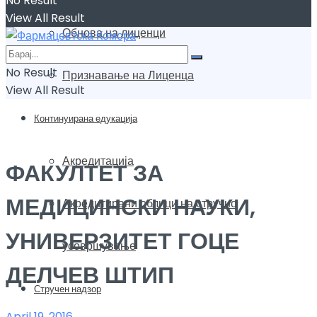
No Result
View All Result
Обнова на лиценци
No Result
Признавање на Лиценца
View All Result
Континуирана едукација
Акредитација
ФАКУЛТЕТ ЗА
МЕДИЦИНСКИ НАУКИ,
Акредитирани облици на стручно
УНИВЕРЗИТЕТ ГОЦЕ
усовршување
ДЕЛЧЕВ ШТИП
Стручен надзор
April 19, 2016