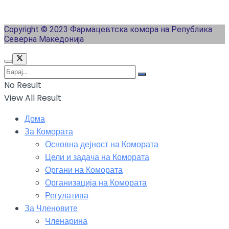
Copyright © 2023 Фармацевтска комора на Република
Северна Македонија
No Result
View All Result
Дома
За Комората
Основна дејност на Комората
Цели и задача на Комората
Органи на Комората
Организација на Комората
Регулатива
За Членовите
Членарина