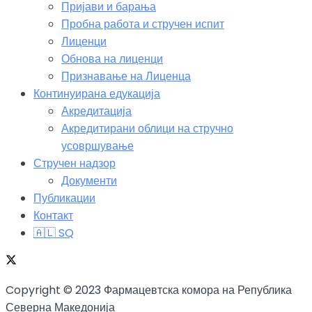
Пријави и барања
Пробна работа и стручен испит
Лиценци
Обнова на лиценци
Признавање на Лиценца
Континуирана едукација
Акредитација
Акредитирани облици на стручно
усовршување
Стручен надзор
Документи
Публикации
Контакт
🇦🇱 SQ
Copyright © 2023 Фармацевтска комора на Република
Северна Македонија