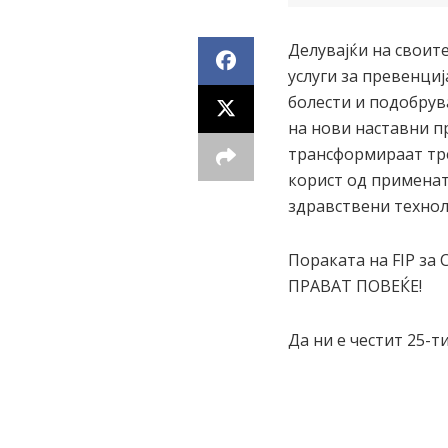
Делувајќи на своит
услуги за превенци
болести и подобрув
на нови наставни п
трансформираат тре
корист од применат
здравствени технол
Пораката на FIP за
ПРАВАТ ПОВЕЌЕ!
Да ни е честит 25-