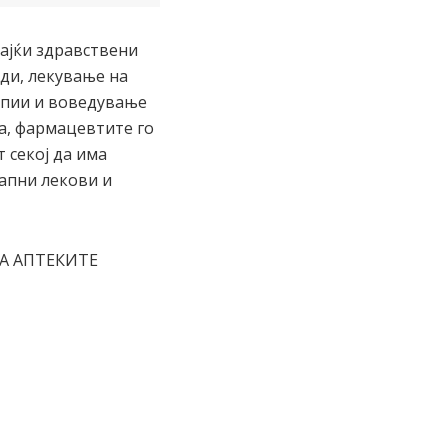
вајќи здравствени
ди, лекување на
рапии и воведување
а, фармацевтите го
 секој да има
тапни лекови и
ЕКА АПТЕКИТЕ