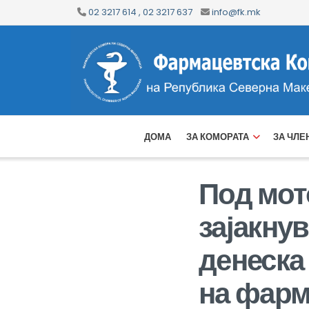
02 3217 614 , 02 3217 637
info@fk.mk
ДОМА
ЗА КОМОРАТА
ЗА ЧЛЕ
Под мот
зајакнув
денеска
на фарм