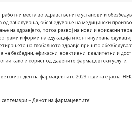
е работни места во здравствените установи и обезбеду
ја од заболувања, обезбедување на медицински произво
ање на здравјето, потоа развој на нови и ефикасни те
рограми и форми на едукација и континуирана едукациј
тирањето на глобалното здравје при што обезбедуваат
а на безбедни, ефикасни, ефективни, квалитетни и дос
огии како и корист од дадените фармацевтски услуги.
 Светскиот ден на фармацевтите 2023 година е јасна: Н
ти септември – Денот на фармацевтите!