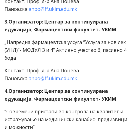
Контакт: Проф. д-р Ана Поцева
Пановска
anpo@ff.ukim.edu.mk
3.Организатор: Центар за континуирана
едукација, Фармацевтски факултет- УКИМ
„Напредна фармацевтска улсуга “Услуга за нов лек
(УНЛ)”- МОДУЛ 3 и 4“ Активно учество 6, пасивно 4
бода
Контакт: Проф. д-р Ана Поцева
Пановска
anpo@ff.ukim.edu.mk
4.Организатор: Центар за континуирана
едукација, Фармацевтски факултет- УКИМ
“Современи пристапи во контрола на квалитет и
истражување на медицински канабис- предизвици
и можности”