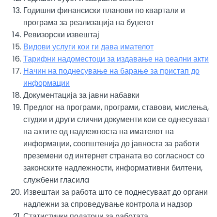
Годишни финансиски планови по квартали и
програма за реализација на буџетот
Ревизорски извештај
Видови услуги кои ги дава имателот
Тарифни надоместоци за издавање на реални акти
Начин на поднесување на барање за пристап до
информации
Документација за јавни набавки
Предлог на програми, програми, ставови, мислења,
студии и други слични документи кои се однесуваат
на актите од надлежноста на имателот на
информации, соопштенија до јавноста за работи
преземени од интернет страната во согласност со
законските надлежности, информативни билтени,
службени гласилa
Извештаи за работа што се поднесуваат до органи
надлежни за спроведување контрола и надзор
Статистички податоци за работата