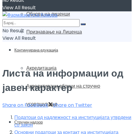
No Result
View All Result
Обнова на лиценци
No Result
Признавање на Лиценца
View All Result
Континуирана едукација
Акредитација
Листа на информации од
јавен карактер
Акредитирани облици на стручно
усовршување
Share on Facebook
Share on Twitter
Податоци од надлежност на институцијата утврдени
Стручен надзор
со закон
Основни податоци за контакт на институцијата