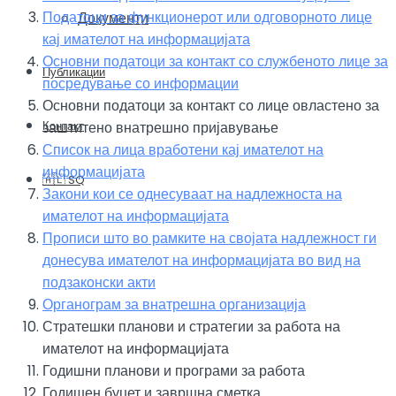
Податоци за функционерот или одговорното лице
Документи
кај имателот на информацијата
Основни податоци за контакт со службеното лице за
Публикации
посредување со информации
Основни податоци за контакт со лице овластено за
заштитено внатрешно пријавување
Контакт
Список на лица вработени кај имателот на
информацијата
🇦🇱 SQ
Закони кои се однесуваат на надлежноста на
имателот на информацијата
Прописи што во рамките на својата надлежност ги
донесува имателот на информацијата во вид на
подзаконски акти
Органограм за внатрешна организација
Стратешки планови и стратегии за работа на
имателот на информацијата
Годишни планови и програми за работа
Годишен буџет и завршна сметка