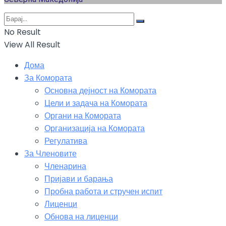
No Result
View All Result
Дома
За Комората
Основна дејност на Комората
Цели и задача на Комората
Органи на Комората
Организација на Комората
Регулатива
За Членовите
Членарина
Пријави и барања
Пробна работа и стручен испит
Лиценци
Обнова на лиценци