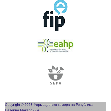
Copyright © 2023 Фармацевтска комора на Република
Северна Македонија