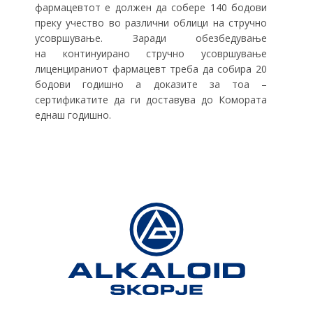
фармацевтот е должен да собере 140 бодови
преку учество во различни облици на стручно
усовршување. Заради обезбедување
на континуирано стручно усовршување
лиценцираниот фармацевт треба да собира 20
бодови годишно а доказите за тоа –
сертификатите да ги доставува до Комората
еднаш годишно.