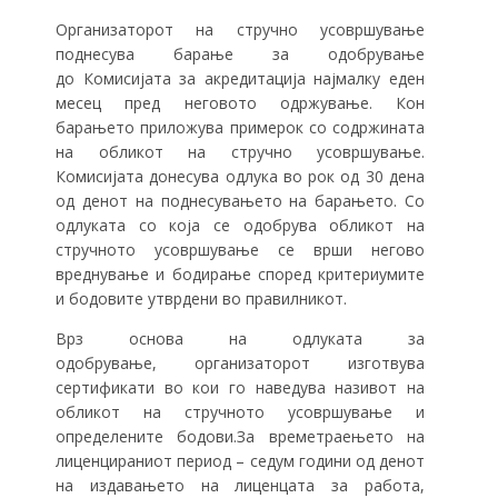
Организаторот на стручно усовршување
поднесува барање за одобрување
до Комисијата за акредитација најмалку еден
месец пред неговото одржување. Кон
барањето приложува примерок со содржината
на обликот на стручно усовршување.
Комисијата донесува одлука во рок од 30 дена
од денот на поднесувањето на барањето. Со
одлуката со која се одобрува обликот на
стручното усовршување се врши негово
вреднување и бодирање според критериумите
и бодовите утврдени во правилникот.
Врз основа на одлуката за
одобрување, организаторот изготвува
сертификати во кои го наведува називот на
обликот на стручното усовршување и
определените бодови.За времетраењето на
лиценцираниот период – седум години од денот
на издавањето на лиценцата за работа,