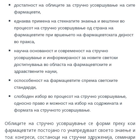
достапност на облиците за стручно усовршување на сите
фармацевти,
еднаква примена на стекнатите знаења и вештини во
процесот на стручно усовршување од страна на
фармацевтите при вршењето на фармацевтската дејност
во пракса,
научна основаност и современост на стручно
усовршување и информираност за новите светски
достигнувања во областа на фармацевтските и
здравствените науки,
оспособеност на фармацевтите спрема светските
стандарди,
слободен избор во процесот на стручно усовршување,
односно право и можност на избор на содржината и
формата на стручното усовршување.
Облиците на стручно усовршување се форми преку кои
фармацевтите постојано го унапредуваат своето знаење и
тоа: конгреси, состаноци на стручни здруженија, семинари