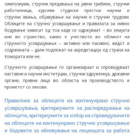
симпозиуми, стручни предавања на јавни трибини, стручни
работилници, курсеви студиски престои научни и
стручни звања, објавување на научни и стручни трудови.
Облиците на стручно усовршување и правилата за нивно
бодување зависат од тоа каде се одржуваат – во земјата
или во странство, какво е учеството во обликот на
стручното усовршување – активно или пасивно, видот и
содржината – дали подлежат на акредитација од страна на
Комората или не.
Стручното усовршување го организираат и спроведуваат
наставни и научни институции, стручни здруженија, државни
органи, правни лица во областа на производството и
прометот со лекови.
Правилник за облиците на континуирано стручно
усовршување, критериумите за распоредување на
облиците, критериумите за избор на спроведувачите
на облиците на континуирано стручно усовршување
и бодовите за обновување на лиценцата за работа