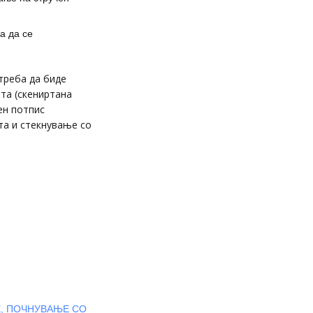
а да се
треба да биде
та (скениртана
ен потпис
та и стекнување со
Е, ПОЧНУВАЊЕ СО