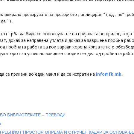
плицирале проверувате на прозорчето „ аплицирал “ ( од „ не“ треб
а “ ) .
тот трба да биде со пополнување на пријавата во прилог, која 
ат, доказ за направена уплата и доказ за завршена пробна рабо
 од пробната работа за кои заради корона кризата не е обезбед
едукаторот за успешно завршен соодветен дел од пробната рабо
а се прикачи во еден маил и да се испрати на
info@fk.mk
.
ВО БИБЛИОТЕКИТЕ – ПРЕВОДИ
а
ТРЕБНИОТ ПРОСТОР, ОПРЕМА И СТРУЧЕН КАДАР ЗА ОСНОВАЊ