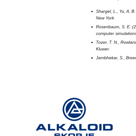
Shargel, L., Yu, A. B.
New York
Rosenbaum, S. E. (2
computer simulation
Tozer, T
.
N.
, Rowlan
Kluwer
.
Jambhekar
,
S.
,
Bree