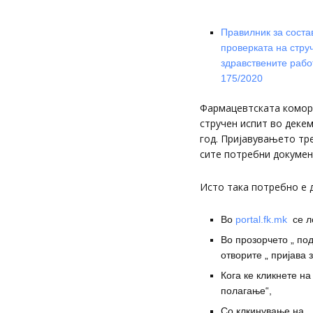
Правилник за соста
проверката на стру
здравствените рабо
175/2020
Фармацевтската комора
стручен испит во декем
год. Пријавувањето тре
сите потребни докумен
Исто така потребно е д
Во
portal.fk.mk
се ло
Во прозорчето „ под
отворите „ пријава 
Кога ке кликнете на
полагање“,
Со клкинување на „