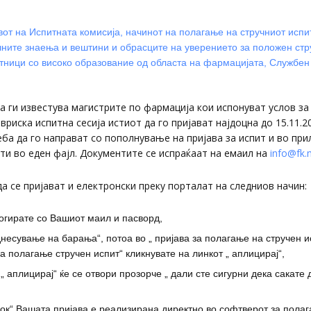
вот на Испитната комисија, начинот на полагање на стручниот испит
чните знаења и вештини и обрасците на уверението за положен стр
тници со високо образование од областа на фармацијата, Службен
 ги известува магистрите по фармација кои испонуват услов за
вриска испитна сесија истиот да го пријават најдоцна до 15.11.2
ба да го направат со пополнување на пријава за испит и во при
ти во еден фајл. Документите се испраќаат на емаил на
info@fk.
а се пријават и електронски преку порталат на следниов начин:
гирате со Вашиот маил и пасворд,
несување на барања“, потоа во „ пријава за полагање на стручен ис
за полагање стручен испит“ кликнувате на линкот „ аплицирај“,
 „ аплицирај“ ќе се отвори прозорче „ дали сте сигурни дека сакате 
 ок“ Вашата пријава е реализирана директно во софтверот за полаг