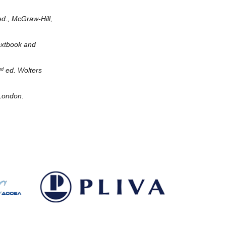
d., McGraw-Hill,
extbook and
ed.
Wolters
nd
London.