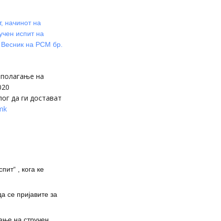
, начинот на
учен испит на
 Весник на РСМ бр.
 полагање на
020
лог да ги достават
mk
пит“ , кога ке
да се пријавите за
ање на стручен