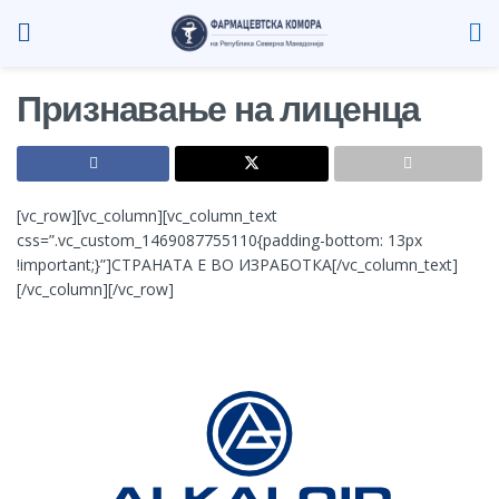
Признавање на лиценца
[vc_row][vc_column][vc_column_text
css=”.vc_custom_1469087755110{padding-bottom: 13px
!important;}”]СТРАНАТА Е ВО ИЗРАБОТКА[/vc_column_text]
[/vc_column][/vc_row]